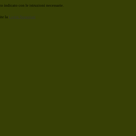
o indicato con le istruzioni necessarie.
ite la
Login Spaggiari