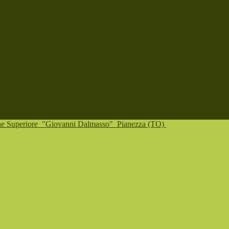
one Superiore
"Giovanni Dalmasso"
Pianezza (TO)