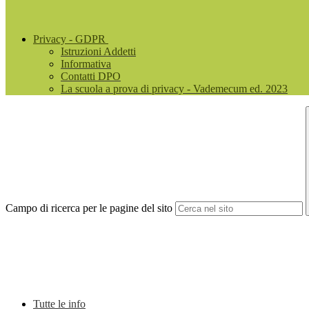
Privacy - GDPR
Istruzioni Addetti
Informativa
Contatti DPO
La scuola a prova di privacy - Vademecum ed. 2023
Campo di ricerca per le pagine del sito
Tutte le info