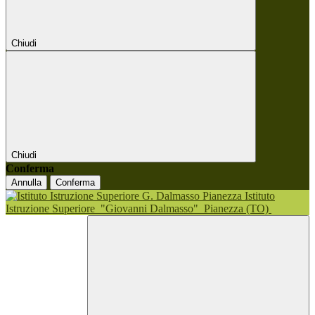
Chiudi
Chiudi
Conferma
Annulla
Conferma
Istituto
Istruzione Superiore
"Giovanni Dalmasso"
Pianezza (TO)