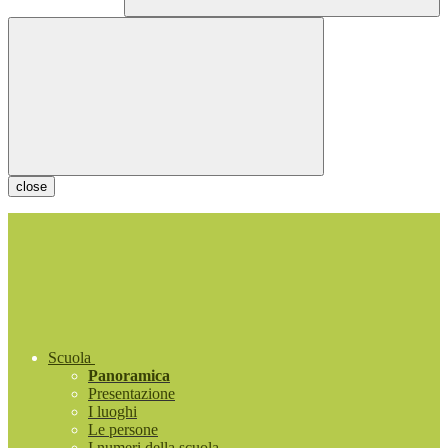
close
Scuola
Panoramica
Presentazione
I luoghi
Le persone
I numeri della scuola