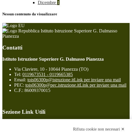
Dicembre
1
Nessun contenuto da visualizzare
Istituto Istruzione Superiore G. Dalmasso
Pianezza
Contatti
Istituto Istruzione Superiore G. Dalmasso Pianezza
Via Claviere, 10 - 10044 Pianezza (TO)
Tel:
0119673531 - 0119665385
Email:
tois06300p@istruzione.it
Link per inviare una mail
PEC:
tois06300p@pec.istruzione.it
Link per inviare una mail
C.F.: 86009370015
Sezione Link Utili
Cookie policy
Note legali
Rifiuta cookie non necessari ✕