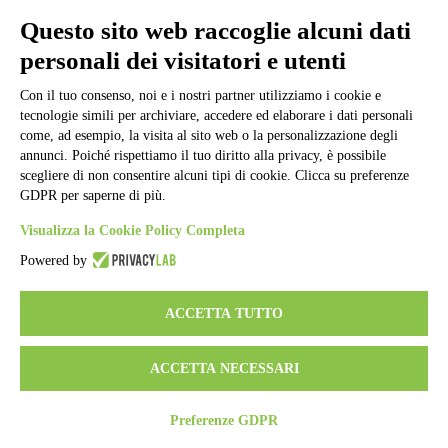
Informativa Privacy
Ufficio Relazioni con il Pubblico
Questo sito web raccoglie alcuni dati
Dichiarazione di accessibilità
personali dei visitatori e utenti
Obiettivi di accessibilità
Whistleblowing
Gestione consensi cookie
Con il tuo consenso, noi e i nostri partner utilizziamo i cookie e
Amministrazione trasparente
tecnologie simili per archiviare, accedere ed elaborare i dati personali
come, ad esempio, la visita al sito web o la personalizzazione degli
Pagina visualizzata
50067
volte
annunci. Poiché rispettiamo il tuo diritto alla privacy, è possibile
scegliere di non consentire alcuni tipi di cookie. Clicca su preferenze
Sezione Copyright
GDPR per saperne di più.
Visualizza la Cookie Policy Completa
Copyright 2026 | Engineered and powered by Gruppo Spaggiari
Parma S.p.A. | Divisione Publishing & New Social Media
Powered by
Disclaimer trattamento dati personali
ACCETTA TUTTO
ACCETTA NECESSARI
Preferenze GDPR
Back to top