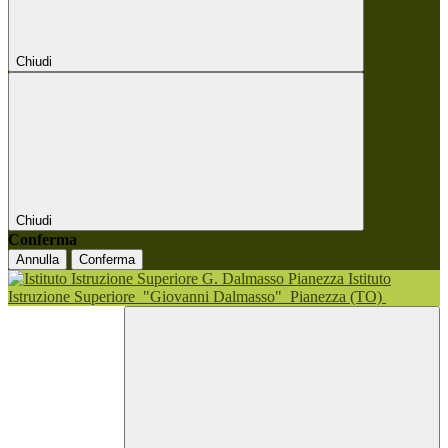
Chiudi
Chiudi
Conferma
Annulla
Conferma
Istituto
Istruzione Superiore
"Giovanni Dalmasso"
Pianezza (TO)