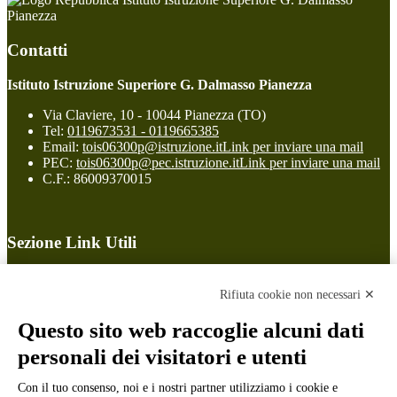
Pianezza
Contatti
Istituto Istruzione Superiore G. Dalmasso Pianezza
Via Claviere, 10 - 10044 Pianezza (TO)
Tel:
0119673531 - 0119665385
Email:
tois06300p@istruzione.it
Link per inviare una mail
PEC:
tois06300p@pec.istruzione.it
Link per inviare una mail
C.F.: 86009370015
Sezione Link Utili
Cookie policy
Note legali
Rifiuta cookie non necessari ✕
Informativa Privacy
Ufficio Relazioni con il Pubblico
Questo sito web raccoglie alcuni dati
Dichiarazione di accessibilità
personali dei visitatori e utenti
Obiettivi di accessibilità
Whistleblowing
Con il tuo consenso, noi e i nostri partner utilizziamo i cookie e
Gestione consensi cookie