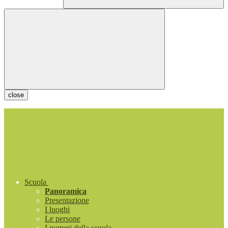
close
Scuola
Panoramica
Presentazione
I luoghi
Le persone
I numeri della scuola