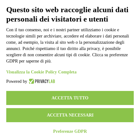
Informativa Privacy
Ufficio Relazioni con il Pubblico
Questo sito web raccoglie alcuni dati
Dichiarazione di accessibilità
personali dei visitatori e utenti
Obiettivi di accessibilità
Whistleblowing
Gestione consensi cookie
Con il tuo consenso, noi e i nostri partner utilizziamo i cookie e
Amministrazione trasparente
tecnologie simili per archiviare, accedere ed elaborare i dati personali
come, ad esempio, la visita al sito web o la personalizzazione degli
Pagina visualizzata
50042
volte
annunci. Poiché rispettiamo il tuo diritto alla privacy, è possibile
scegliere di non consentire alcuni tipi di cookie. Clicca su preferenze
Sezione Copyright
GDPR per saperne di più.
Visualizza la Cookie Policy Completa
Copyright 2026 | Engineered and powered by Gruppo Spaggiari
Parma S.p.A. | Divisione Publishing & New Social Media
Powered by
Disclaimer trattamento dati personali
ACCETTA TUTTO
ACCETTA NECESSARI
Preferenze GDPR
Back to top