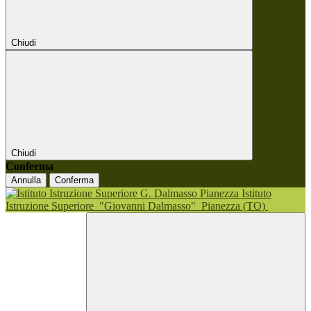
Chiudi
Chiudi
Conferma
Annulla
Conferma
Istituto
Istruzione Superiore
"Giovanni Dalmasso"
Pianezza (TO)