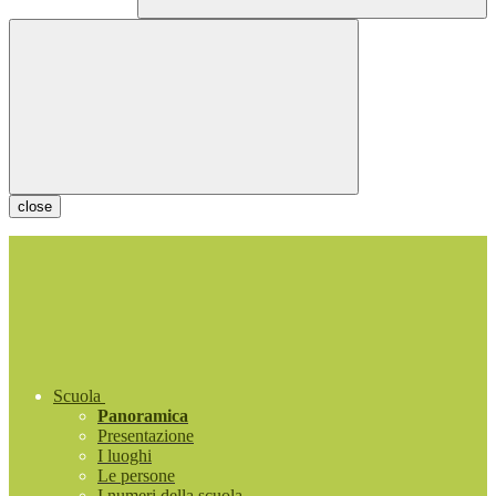
close
Scuola
Panoramica
Presentazione
I luoghi
Le persone
I numeri della scuola