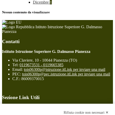
Dicembre
1
Nessun contenuto da visualizzare
Istituto Istruzione Superiore G. Dalmasso
Pianezza
Contatti
Istituto Istruzione Superiore G. Dalmasso Pianezza
Via Claviere, 10 - 10044 Pianezza (TO)
Tel:
0119673531 - 0119665385
Email:
tois06300p@istruzione.it
Link per inviare una mail
PEC:
tois06300p@pec.istruzione.it
Link per inviare una mail
C.F.: 86009370015
Sezione Link Utili
Cookie policy
Note legali
Rifiuta cookie non necessari ✕