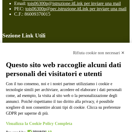
Email:
tois06300p@istruzione.it
Link per inviare una mail
PEC:
tois06300p@pec.istruzione.it
Link per inviare una mail
C.F.: 86009370015
Sezione Link Utili
Cookie policy
Note legali
Rifiuta cookie non necessari ✕
Informativa Privacy
Ufficio Relazioni con il Pubblico
Questo sito web raccoglie alcuni dati
Dichiarazione di accessibilità
personali dei visitatori e utenti
Obiettivi di accessibilità
Whistleblowing
Gestione consensi cookie
Con il tuo consenso, noi e i nostri partner utilizziamo i cookie e
Amministrazione trasparente
tecnologie simili per archiviare, accedere ed elaborare i dati personali
come, ad esempio, la visita al sito web o la personalizzazione degli
Pagina visualizzata
50108
volte
annunci. Poiché rispettiamo il tuo diritto alla privacy, è possibile
scegliere di non consentire alcuni tipi di cookie. Clicca su preferenze
Sezione Copyright
GDPR per saperne di più.
Visualizza la Cookie Policy Completa
Copyright 2026 | Engineered and powered by Gruppo Spaggiari