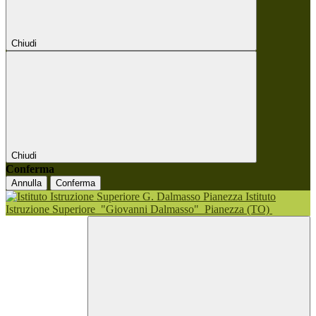
Chiudi
Chiudi
Conferma
Annulla
Conferma
Istituto
Istruzione Superiore
"Giovanni Dalmasso"
Pianezza (TO)