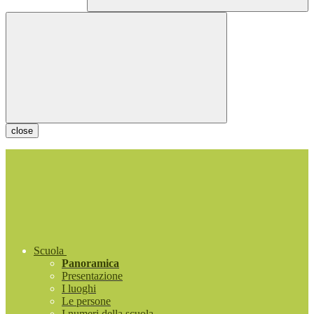
close
Scuola
Panoramica
Presentazione
I luoghi
Le persone
I numeri della scuola