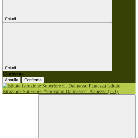
Chiudi
Chiudi
Conferma
Annulla
Conferma
Istituto
Istruzione Superiore
"Giovanni Dalmasso"
Pianezza (TO)