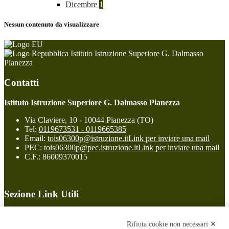
Dicembre
1
Nessun contenuto da visualizzare
Istituto Istruzione Superiore G. Dalmasso
Pianezza
Contatti
Istituto Istruzione Superiore G. Dalmasso Pianezza
Via Claviere, 10 - 10044 Pianezza (TO)
Tel:
0119673531 - 0119665385
Email:
tois06300p@istruzione.it
Link per inviare una mail
PEC:
tois06300p@pec.istruzione.it
Link per inviare una mail
C.F.: 86009370015
Sezione Link Utili
Cookie policy
Note legali
Rifiuta cookie non necessari ✕