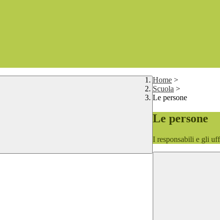
Home
>
Scuola
>
Le persone
Le persone
I responsabili e gli uf