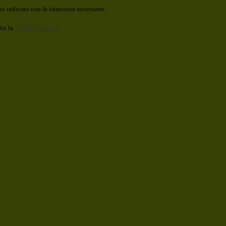
o indicato con le istruzioni necessarie.
ite la
Login Spaggiari