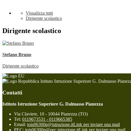
Visualizza tutti
Dirigente scolastico
Dirigente scolastico
Stefano Bruno
Dirigente scolastico
Istituto Istruzione Superiore G. Dalmasso Pianez
Contatti
Istituto Istruzione Superiore G. Dalmasso Pianezza
Via Claviere, 10 - 10044 Pianezza (TO)
Tel:
0119673531 - 0119665385
Email:
tois06300p@istruzione.it
Link per inviare una mail
PEC:
tois06300p@pec.istruzione.it
Link per inviare una mail