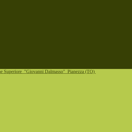
one Superiore
"Giovanni Dalmasso"
Pianezza (TO)