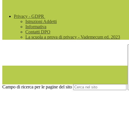
Privacy - GDPR
Istruzioni Addetti
Informativa
Contatti DPO
La scuola a prova di privacy - Vademecum ed. 2023
Campo di ricerca per le pagine del sito