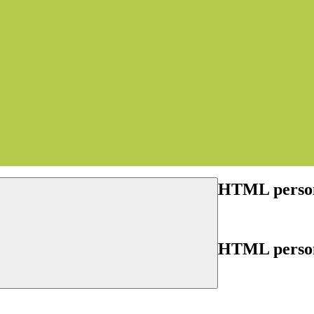
HTML person
HTML person