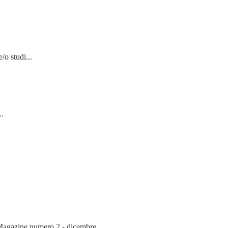
/o studi...
..
gazine numero 2 - dicembre...