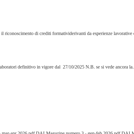
l riconoscimento di crediti formatividerivanti da esperienze lavorative e
aboratori definitivo in vigore dal 27/10/2025 N.B. se si vede ancora la.
 mar-apr 2026.pdf DALMagazine numero 3 - gen-feb 2026.pdf DALMa