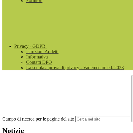
Fornitori
Privacy - GDPR
Istruzioni Addetti
Informativa
Contatti DPO
La scuola a prova di privacy - Vademecum ed. 2023
Campo di ricerca per le pagine del sito
Notizie