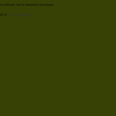
o indicato con le istruzioni necessarie.
ite la
Login Spaggiari