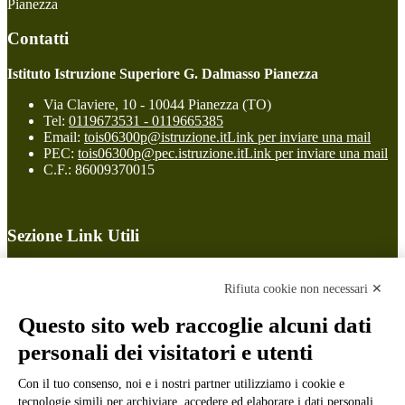
Pianezza
Contatti
Istituto Istruzione Superiore G. Dalmasso Pianezza
Via Claviere, 10 - 10044 Pianezza (TO)
Tel:
0119673531 - 0119665385
Email:
tois06300p@istruzione.it
Link per inviare una mail
PEC:
tois06300p@pec.istruzione.it
Link per inviare una mail
C.F.: 86009370015
Sezione Link Utili
Cookie policy
Note legali
Rifiuta cookie non necessari ✕
Informativa Privacy
Ufficio Relazioni con il Pubblico
Questo sito web raccoglie alcuni dati
Dichiarazione di accessibilità
personali dei visitatori e utenti
Obiettivi di accessibilità
Whistleblowing
Gestione consensi cookie
Con il tuo consenso, noi e i nostri partner utilizziamo i cookie e
Amministrazione trasparente
tecnologie simili per archiviare, accedere ed elaborare i dati personali