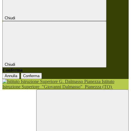
Chiudi
Chiudi
Conferma
Annulla
Conferma
Istituto
Istruzione Superiore
"Giovanni Dalmasso"
Pianezza (TO)