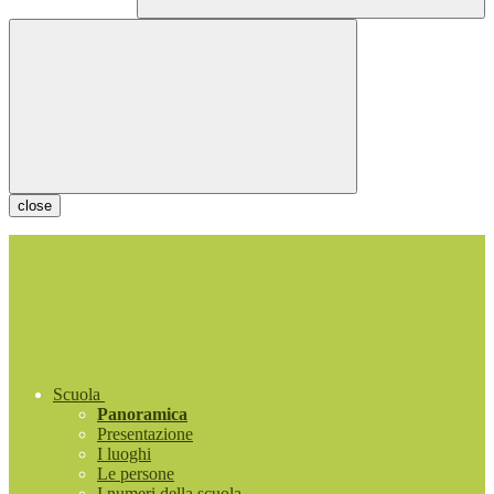
close
Scuola
Panoramica
Presentazione
I luoghi
Le persone
I numeri della scuola