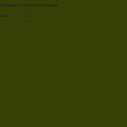
o indicato con le istruzioni necessarie.
ite la
Login Spaggiari