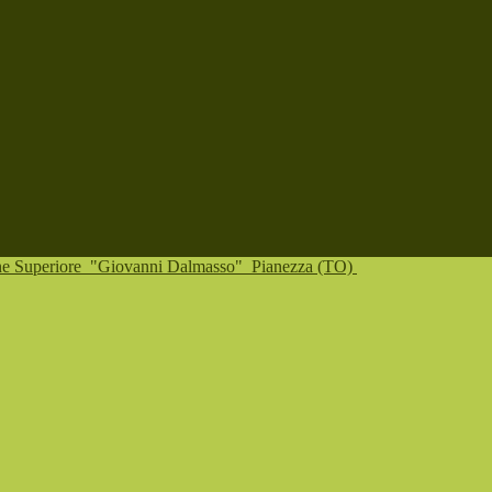
one Superiore
"Giovanni Dalmasso"
Pianezza (TO)