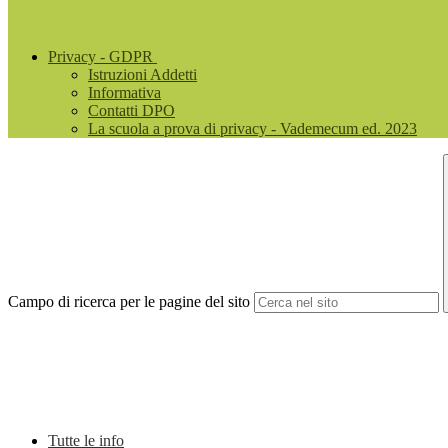
Privacy - GDPR
Istruzioni Addetti
Informativa
Contatti DPO
La scuola a prova di privacy - Vademecum ed. 2023
Campo di ricerca per le pagine del sito
Tutte le info