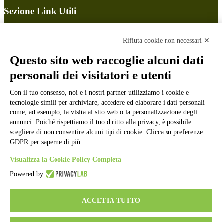
Sezione Link Utili
Cookie policy
Note legali
Rifiuta cookie non necessari ✕
Informativa Privacy
Ufficio Relazioni con il Pubblico
Questo sito web raccoglie alcuni dati
Dichiarazione di accessibilità
personali dei visitatori e utenti
Obiettivi di accessibilità
Whistleblowing
Gestione consensi cookie
Con il tuo consenso, noi e i nostri partner utilizziamo i cookie e
Amministrazione trasparente
tecnologie simili per archiviare, accedere ed elaborare i dati personali
come, ad esempio, la visita al sito web o la personalizzazione degli
Pagina visualizzata
50065
volte
annunci. Poiché rispettiamo il tuo diritto alla privacy, è possibile
scegliere di non consentire alcuni tipi di cookie. Clicca su preferenze
Sezione Copyright
GDPR per saperne di più.
Visualizza la Cookie Policy Completa
Copyright 2026 | Engineered and powered by Gruppo Spaggiari
Parma S.p.A. | Divisione Publishing & New Social Media
Powered by
Disclaimer trattamento dati personali
ACCETTA TUTTO