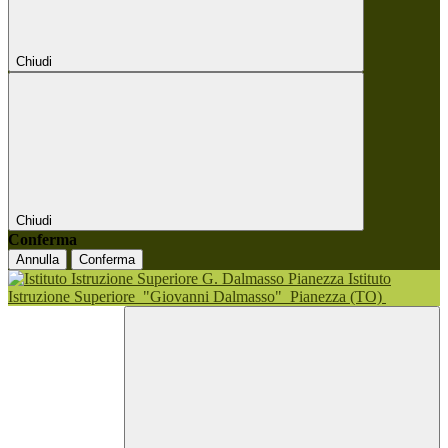
Chiudi
Chiudi
Conferma
Annulla
Conferma
Istituto
Istruzione Superiore
"Giovanni Dalmasso"
Pianezza (TO)