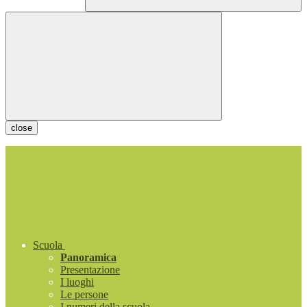
close
Scuola
Panoramica
Presentazione
I luoghi
Le persone
I numeri della scuola