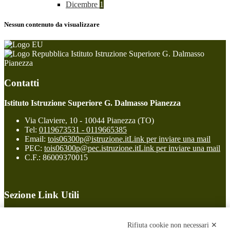
Dicembre
1
Nessun contenuto da visualizzare
Istituto Istruzione Superiore G. Dalmasso
Pianezza
Contatti
Istituto Istruzione Superiore G. Dalmasso Pianezza
Via Claviere, 10 - 10044 Pianezza (TO)
Tel:
0119673531 - 0119665385
Email:
tois06300p@istruzione.it
Link per inviare una mail
PEC:
tois06300p@pec.istruzione.it
Link per inviare una mail
C.F.: 86009370015
Sezione Link Utili
Cookie policy
Note legali
Rifiuta cookie non necessari ✕