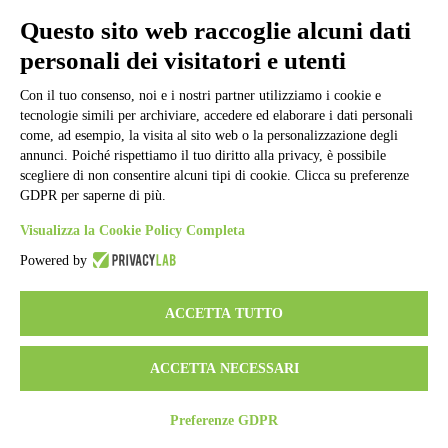
Informativa Privacy
Ufficio Relazioni con il Pubblico
Questo sito web raccoglie alcuni dati
Dichiarazione di accessibilità
personali dei visitatori e utenti
Obiettivi di accessibilità
Whistleblowing
Gestione consensi cookie
Con il tuo consenso, noi e i nostri partner utilizziamo i cookie e
Amministrazione trasparente
tecnologie simili per archiviare, accedere ed elaborare i dati personali
come, ad esempio, la visita al sito web o la personalizzazione degli
Pagina visualizzata
50095
volte
annunci. Poiché rispettiamo il tuo diritto alla privacy, è possibile
scegliere di non consentire alcuni tipi di cookie. Clicca su preferenze
Sezione Copyright
GDPR per saperne di più.
Visualizza la Cookie Policy Completa
Copyright 2026 | Engineered and powered by Gruppo Spaggiari
Parma S.p.A. | Divisione Publishing & New Social Media
Powered by
Disclaimer trattamento dati personali
ACCETTA TUTTO
ACCETTA NECESSARI
Preferenze GDPR
Back to top