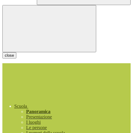
close
Scuola
Panoramica
Presentazione
I luoghi
Le persone
I numeri della scuola