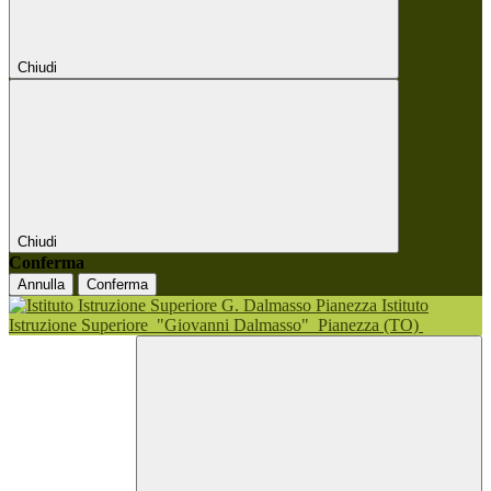
Chiudi
Chiudi
Conferma
Annulla
Conferma
Istituto
Istruzione Superiore
"Giovanni Dalmasso"
Pianezza (TO)