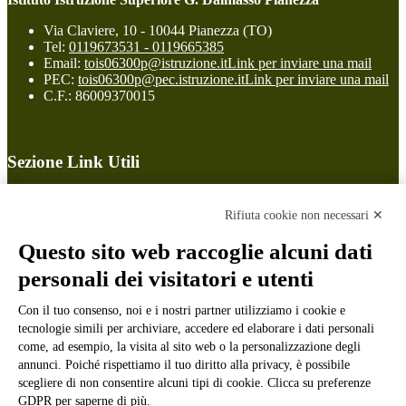
Via Claviere, 10 - 10044 Pianezza (TO)
Tel:
0119673531 - 0119665385
Email:
tois06300p@istruzione.it
Link per inviare una mail
PEC:
tois06300p@pec.istruzione.it
Link per inviare una mail
C.F.: 86009370015
Sezione Link Utili
Cookie policy
Note legali
Rifiuta cookie non necessari ✕
Informativa Privacy
Ufficio Relazioni con il Pubblico
Questo sito web raccoglie alcuni dati
Dichiarazione di accessibilità
personali dei visitatori e utenti
Obiettivi di accessibilità
Whistleblowing
Gestione consensi cookie
Con il tuo consenso, noi e i nostri partner utilizziamo i cookie e
Amministrazione trasparente
tecnologie simili per archiviare, accedere ed elaborare i dati personali
come, ad esempio, la visita al sito web o la personalizzazione degli
Pagina visualizzata
50143
volte
annunci. Poiché rispettiamo il tuo diritto alla privacy, è possibile
scegliere di non consentire alcuni tipi di cookie. Clicca su preferenze
Sezione Copyright
GDPR per saperne di più.