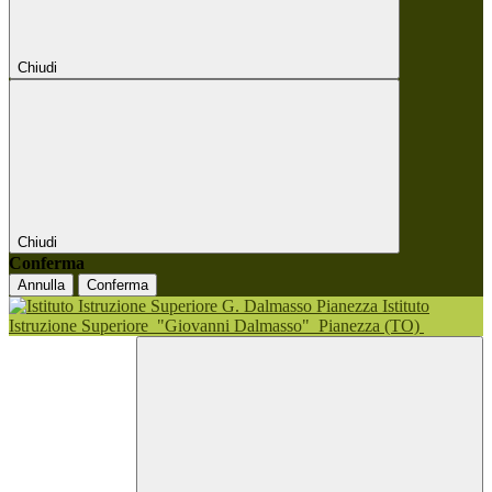
Chiudi
Chiudi
Conferma
Annulla
Conferma
Istituto
Istruzione Superiore
"Giovanni Dalmasso"
Pianezza (TO)