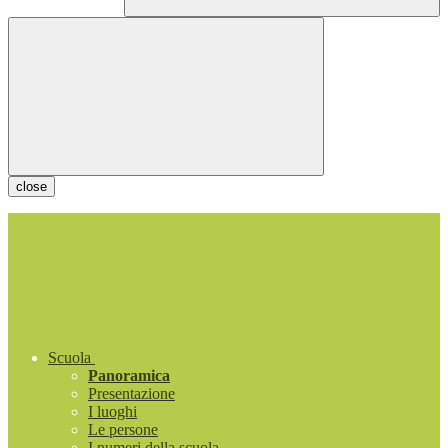
close
Scuola
Panoramica
Presentazione
I luoghi
Le persone
I numeri della scuola