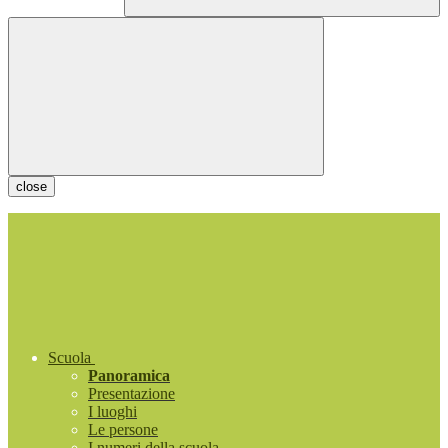
close
Scuola
Panoramica
Presentazione
I luoghi
Le persone
I numeri della scuola