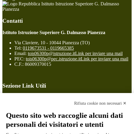
Istituto Istruzione Superiore G. Dalmasso
Pianezza
Contatti
Istituto Istruzione Superiore G. Dalmasso Pianezza
Via Claviere, 10 - 10044 Pianezza (TO)
Tel:
0119673531 - 0119665385
Email:
tois06300p@istruzione.it
Link per inviare una mail
PEC:
tois06300p@pec.istruzione.it
Link per inviare una mail
C.F.: 86009370015
Sezione Link Utili
Cookie policy
Note legali
Rifiuta cookie non necessari ✕
Informativa Privacy
Ufficio Relazioni con il Pubblico
Questo sito web raccoglie alcuni dati
Dichiarazione di accessibilità
personali dei visitatori e utenti
Obiettivi di accessibilità
Whistleblowing