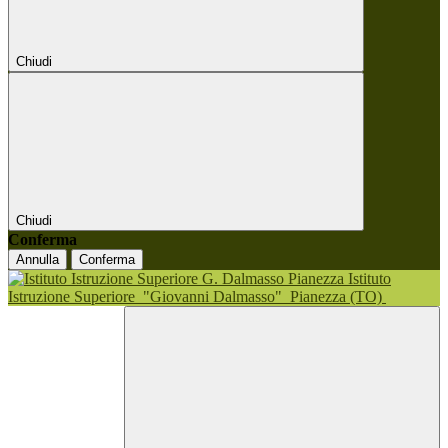
Chiudi
Chiudi
Conferma
Annulla
Conferma
Istituto
Istruzione Superiore
"Giovanni Dalmasso"
Pianezza (TO)