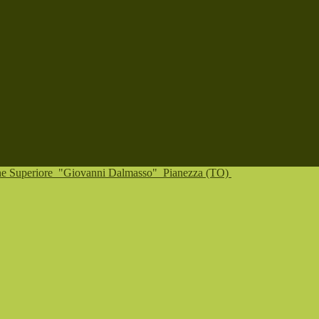
one Superiore
"Giovanni Dalmasso"
Pianezza (TO)