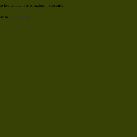
o indicato con le istruzioni necessarie.
ite la
Login Spaggiari