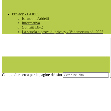
Privacy - GDPR
Istruzioni Addetti
Informativa
Contatti DPO
La scuola a prova di privacy - Vademecum ed. 2023
Campo di ricerca per le pagine del sito