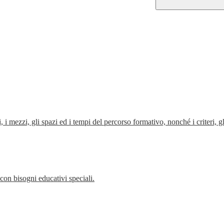
, gli spazi ed i tempi del percorso formativo, nonché i criteri, gli st
con bisogni educativi speciali.