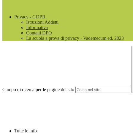
Privacy - GDPR
Istruzioni Addetti
Informativa
Contatti DPO
La scuola a prova di privacy - Vademecum ed. 2023
Campo di ricerca per le pagine del sito
Tutte le info