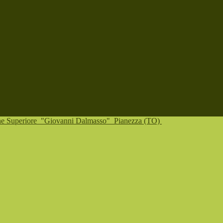
one Superiore
"Giovanni Dalmasso"
Pianezza (TO)