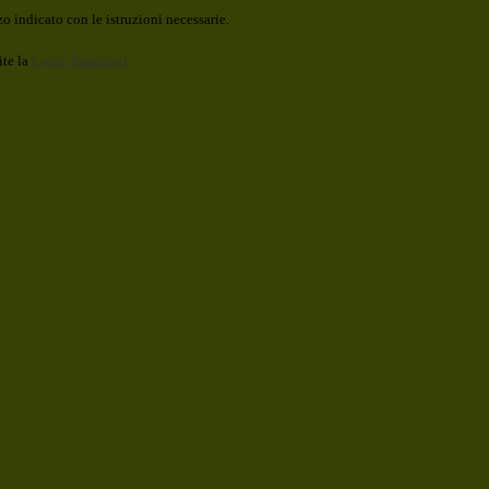
o indicato con le istruzioni necessarie.
ite la
Login Spaggiari