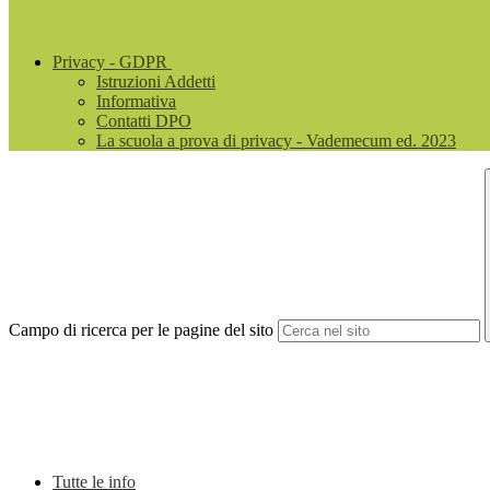
Privacy - GDPR
Istruzioni Addetti
Informativa
Contatti DPO
La scuola a prova di privacy - Vademecum ed. 2023
Campo di ricerca per le pagine del sito
Tutte le info