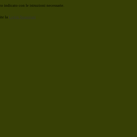
o indicato con le istruzioni necessarie.
ite la
Login Spaggiari