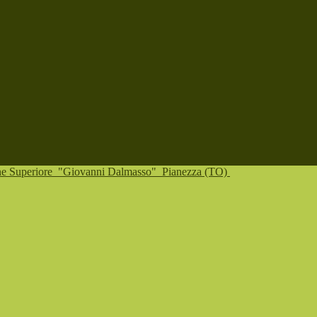
one Superiore
"Giovanni Dalmasso"
Pianezza (TO)