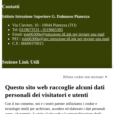
Contatti
Istituto Istruzione Superiore G. Dalmasso Pianezza
Via Claviere, 10 - 10044 Pianezza (TO)
Tel:
0119673531 - 0119665385
Email:
tois06300p@istruzione.it
Link per inviare una mail
PEC:
tois06300p@pec.istruzione.it
Link per inviare una mail
C.F.: 86009370015
Sezione Link Utili
Cookie policy
Note legali
Rifiuta cookie non necessari ✕
Informativa Privacy
Ufficio Relazioni con il Pubblico
Questo sito web raccoglie alcuni dati
Dichiarazione di accessibilità
personali dei visitatori e utenti
Obiettivi di accessibilità
Whistleblowing
Gestione consensi cookie
Con il tuo consenso, noi e i nostri partner utilizziamo i cookie e
Amministrazione trasparente
tecnologie simili per archiviare, accedere ed elaborare i dati personali
come, ad esempio, la visita al sito web o la personalizzazione degli