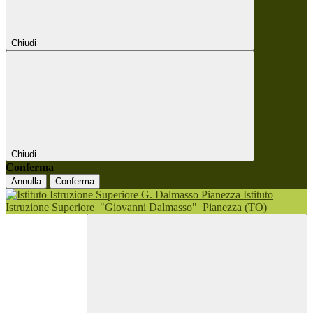
Chiudi
Chiudi
Conferma
Annulla
Conferma
Istituto
Istruzione Superiore
"Giovanni Dalmasso"
Pianezza (TO)