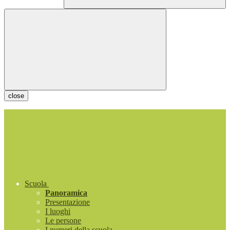
close
Scuola
Panoramica
Presentazione
I luoghi
Le persone
I numeri della scuola