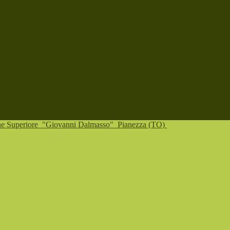
one Superiore
"Giovanni Dalmasso"
Pianezza (TO)