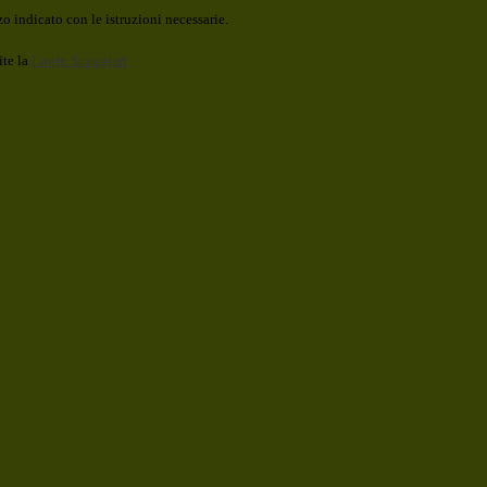
o indicato con le istruzioni necessarie.
ite la
Login Spaggiari