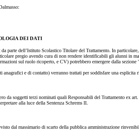
 Dalmasso:
OLOGIA DEI DATI
t da parte dell’Istituto Scolastico Titolare del Trattamento. In particolare,
rticolare pregio avendo cura di non rendere identificabili gli alunni in 
ormazioni sul ruolo ricoperto, e CV) potrebbero emergere dalla sezione "
i anagrafici e di contatto) verranno trattati per soddisfare una esplicita 
ro da soggetti terzi nominati quali Responsabili del Trattamento ex art. 
rpretare alla luce della Sentenza Schrems II.
previsto dal massimario di scarto della pubblica amministrazione rinvenibi