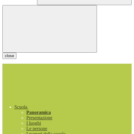
close
Scuola
Panoramica
Presentazione
I luoghi
Le persone
I numeri della scuola