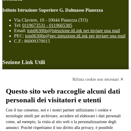
Istituto Istruzione Superiore G. Dalmasso Pianezza
Via Claviere, 10 - 10044 Pianezza (TO)
Tel:
0119673531 - 0119665385
Email:
tois06300p@istruzione.it
Link per inviare una mail
PEC:
tois06300p@pec.istruzione.it
Link per inviare una mail
C.F.: 86009370015
Sezione Link Utili
Cookie policy
Note legali
Rifiuta cookie non necessari ✕
Informativa Privacy
Ufficio Relazioni con il Pubblico
Questo sito web raccoglie alcuni dati
Dichiarazione di accessibilità
personali dei visitatori e utenti
Obiettivi di accessibilità
Whistleblowing
Con il tuo consenso, noi e i nostri partner utilizziamo i cookie e
Gestione consensi cookie
Amministrazione trasparente
tecnologie simili per archiviare, accedere ed elaborare i dati personali
come, ad esempio, la visita al sito web o la personalizzazione degli
Pagina visualizzata
16333
volte
annunci. Poiché rispettiamo il tuo diritto alla privacy, è possibile