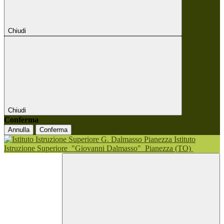
Chiudi
Chiudi
Conferma
Annulla
Conferma
Istituto
Istruzione Superiore
"Giovanni Dalmasso"
Pianezza (TO)