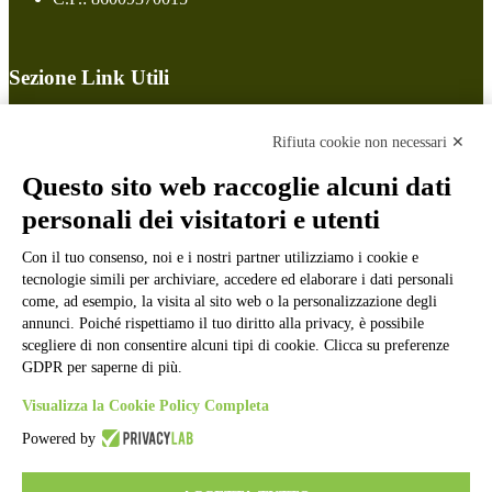
Sezione Link Utili
Cookie policy
Note legali
Rifiuta cookie non necessari ✕
Informativa Privacy
Ufficio Relazioni con il Pubblico
Questo sito web raccoglie alcuni dati
Dichiarazione di accessibilità
personali dei visitatori e utenti
Obiettivi di accessibilità
Whistleblowing
Gestione consensi cookie
Con il tuo consenso, noi e i nostri partner utilizziamo i cookie e
Amministrazione trasparente
tecnologie simili per archiviare, accedere ed elaborare i dati personali
come, ad esempio, la visita al sito web o la personalizzazione degli
Pagina visualizzata
5454
volte
annunci. Poiché rispettiamo il tuo diritto alla privacy, è possibile
scegliere di non consentire alcuni tipi di cookie. Clicca su preferenze
Sezione Copyright
GDPR per saperne di più.
Visualizza la Cookie Policy Completa
Copyright 2026 | Engineered and powered by Gruppo Spaggiari
Powered by
Parma S.p.A. | Divisione Publishing & New Social Media
Disclaimer trattamento dati personali