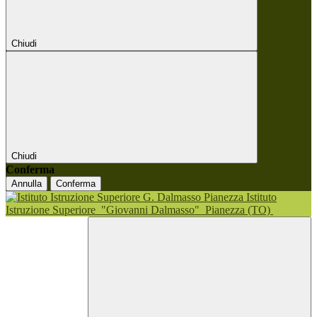
Chiudi
Chiudi
Conferma
Annulla
Conferma
Istituto
Istruzione Superiore
"Giovanni Dalmasso"
Pianezza (TO)