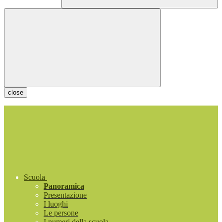
close
Scuola
Panoramica
Presentazione
I luoghi
Le persone
I numeri della scuola