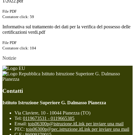
1/2022.pdf
File PDF
Contatore click: 59
Informativa sul trattamento dei dati per la verifica del possesso delle
certificazioni verdi.pdf
File PDF
Contatore click: 104
Notizie
Istituto Istruzione Superiore G. Dalmasso
Pianezza
Contatti
Istituto Istruzione Superiore G. Dalmasso Pianezza
Via Claviere, 10 - 10044 Pianezza (TO)
Tel:
0119673531 - 0119665385
Email:
tois06300p@istruzione.it
Link per inviare una mail
PEC:
tois06300p@pec.istruzione.it
Link per inviare una mail
C.F.: 86009370015