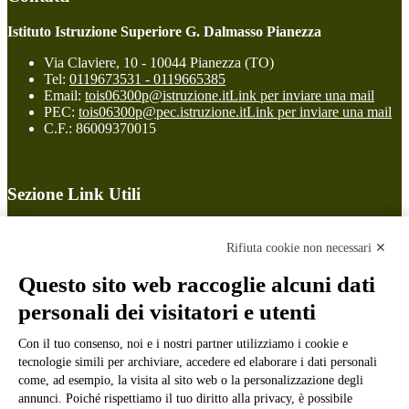
Istituto Istruzione Superiore G. Dalmasso Pianezza
Via Claviere, 10 - 10044 Pianezza (TO)
Tel:
0119673531 - 0119665385
Email:
tois06300p@istruzione.it
Link per inviare una mail
PEC:
tois06300p@pec.istruzione.it
Link per inviare una mail
C.F.: 86009370015
Sezione Link Utili
Cookie policy
Note legali
Rifiuta cookie non necessari ✕
Informativa Privacy
Ufficio Relazioni con il Pubblico
Questo sito web raccoglie alcuni dati
Dichiarazione di accessibilità
personali dei visitatori e utenti
Obiettivi di accessibilità
Whistleblowing
Con il tuo consenso, noi e i nostri partner utilizziamo i cookie e
Gestione consensi cookie
Amministrazione trasparente
tecnologie simili per archiviare, accedere ed elaborare i dati personali
come, ad esempio, la visita al sito web o la personalizzazione degli
Pagina visualizzata
3352
volte
annunci. Poiché rispettiamo il tuo diritto alla privacy, è possibile