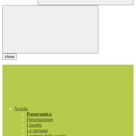
close
Scuola
Panoramica
Presentazione
I luoghi
Le persone
I numeri della scuola