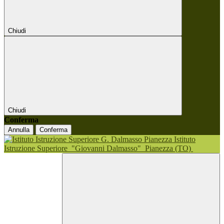
Chiudi
Chiudi
Conferma
Annulla
Conferma
Istituto
Istruzione Superiore
"Giovanni Dalmasso"
Pianezza (TO)