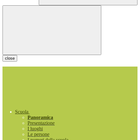
close
Scuola
Panoramica
Presentazione
I luoghi
Le persone
I numeri della scuola