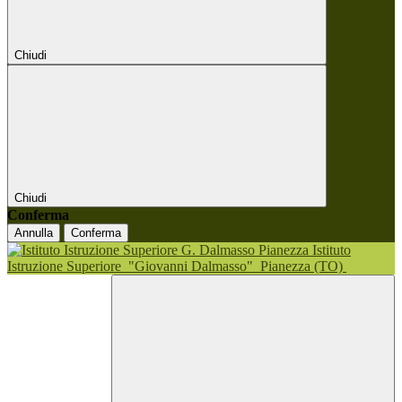
Chiudi
Chiudi
Conferma
Annulla
Conferma
Istituto
Istruzione Superiore
"Giovanni Dalmasso"
Pianezza (TO)