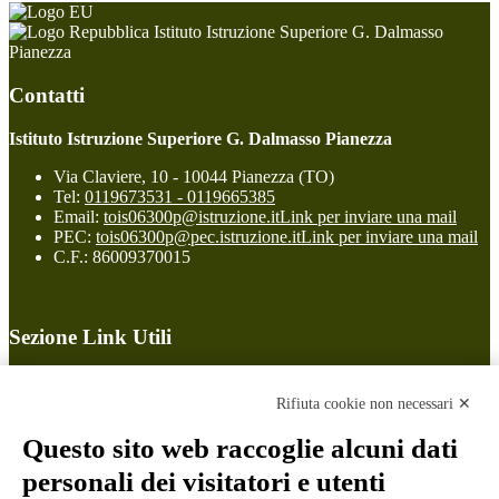
Istituto Istruzione Superiore G. Dalmasso
Pianezza
Contatti
Istituto Istruzione Superiore G. Dalmasso Pianezza
Via Claviere, 10 - 10044 Pianezza (TO)
Tel:
0119673531 - 0119665385
Email:
tois06300p@istruzione.it
Link per inviare una mail
PEC:
tois06300p@pec.istruzione.it
Link per inviare una mail
C.F.: 86009370015
Sezione Link Utili
Cookie policy
Note legali
Rifiuta cookie non necessari ✕
Informativa Privacy
Ufficio Relazioni con il Pubblico
Questo sito web raccoglie alcuni dati
Dichiarazione di accessibilità
personali dei visitatori e utenti
Obiettivi di accessibilità