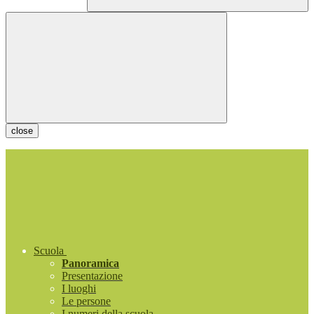
close
Scuola
Panoramica
Presentazione
I luoghi
Le persone
I numeri della scuola