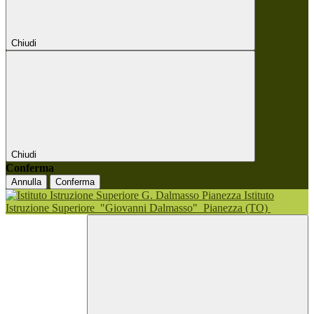
Chiudi
Chiudi
Conferma
Annulla
Conferma
Istituto
Istruzione Superiore
"Giovanni Dalmasso"
Pianezza (TO)