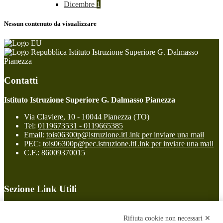
Dicembre
1
Nessun contenuto da visualizzare
Istituto Istruzione Superiore G. Dalmasso
Pianezza
Contatti
Istituto Istruzione Superiore G. Dalmasso Pianezza
Via Claviere, 10 - 10044 Pianezza (TO)
Tel:
0119673531 - 0119665385
Email:
tois06300p@istruzione.it
Link per inviare una mail
PEC:
tois06300p@pec.istruzione.it
Link per inviare una mail
C.F.: 86009370015
Sezione Link Utili
Cookie policy
Note legali
Rifiuta cookie non necessari ✕