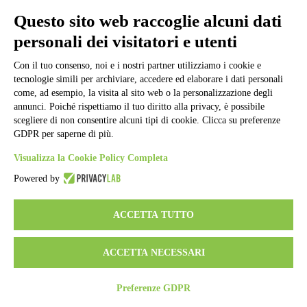
Informativa Privacy
Ufficio Relazioni con il Pubblico
Questo sito web raccoglie alcuni dati
Dichiarazione di accessibilità
personali dei visitatori e utenti
Obiettivi di accessibilità
Whistleblowing
Gestione consensi cookie
Con il tuo consenso, noi e i nostri partner utilizziamo i cookie e
Amministrazione trasparente
tecnologie simili per archiviare, accedere ed elaborare i dati personali
come, ad esempio, la visita al sito web o la personalizzazione degli
Pagina visualizzata
50094
volte
annunci. Poiché rispettiamo il tuo diritto alla privacy, è possibile
scegliere di non consentire alcuni tipi di cookie. Clicca su preferenze
Sezione Copyright
GDPR per saperne di più.
Visualizza la Cookie Policy Completa
Copyright 2026 | Engineered and powered by Gruppo Spaggiari
Parma S.p.A. | Divisione Publishing & New Social Media
Powered by
Disclaimer trattamento dati personali
ACCETTA TUTTO
ACCETTA NECESSARI
Preferenze GDPR
Back to top