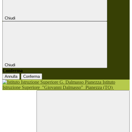
Chiudi
Chiudi
Conferma
Annulla
Conferma
Istituto
Istruzione Superiore
"Giovanni Dalmasso"
Pianezza (TO)