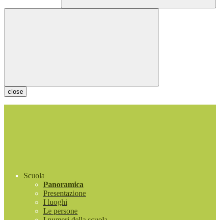
close
Scuola
Panoramica
Presentazione
I luoghi
Le persone
I numeri della scuola