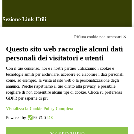
Sezione Link Utili
Cookie policy
Note legali
Rifiuta cookie non necessari ✕
Informativa Privacy
Ufficio Relazioni con il Pubblico
Questo sito web raccoglie alcuni dati
Dichiarazione di accessibilità
personali dei visitatori e utenti
Obiettivi di accessibilità
Whistleblowing
Gestione consensi cookie
Con il tuo consenso, noi e i nostri partner utilizziamo i cookie e
Amministrazione trasparente
tecnologie simili per archiviare, accedere ed elaborare i dati personali
come, ad esempio, la visita al sito web o la personalizzazione degli
Pagina visualizzata
284423
volte
annunci. Poiché rispettiamo il tuo diritto alla privacy, è possibile
scegliere di non consentire alcuni tipi di cookie. Clicca su preferenze
Sezione Copyright
GDPR per saperne di più.
Visualizza la Cookie Policy Completa
Copyright 2026 | Engineered and powered by Gruppo Spaggiari
Parma S.p.A. | Divisione Publishing & New Social Media
Powered by
Disclaimer trattamento dati personali
ACCETTA TUTTO