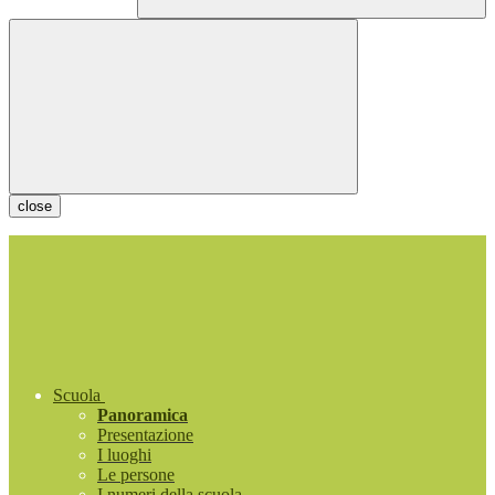
close
Scuola
Panoramica
Presentazione
I luoghi
Le persone
I numeri della scuola