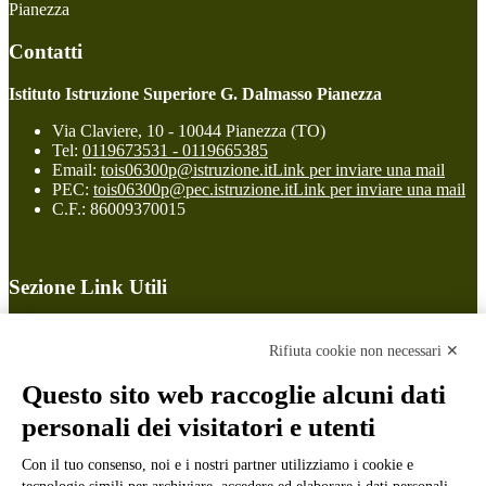
Pianezza
Contatti
Istituto Istruzione Superiore G. Dalmasso Pianezza
Via Claviere, 10 - 10044 Pianezza (TO)
Tel:
0119673531 - 0119665385
Email:
tois06300p@istruzione.it
Link per inviare una mail
PEC:
tois06300p@pec.istruzione.it
Link per inviare una mail
C.F.: 86009370015
Sezione Link Utili
Cookie policy
Note legali
Rifiuta cookie non necessari ✕
Informativa Privacy
Ufficio Relazioni con il Pubblico
Questo sito web raccoglie alcuni dati
Dichiarazione di accessibilità
personali dei visitatori e utenti
Obiettivi di accessibilità
Whistleblowing
Con il tuo consenso, noi e i nostri partner utilizziamo i cookie e
Gestione consensi cookie
Amministrazione trasparente