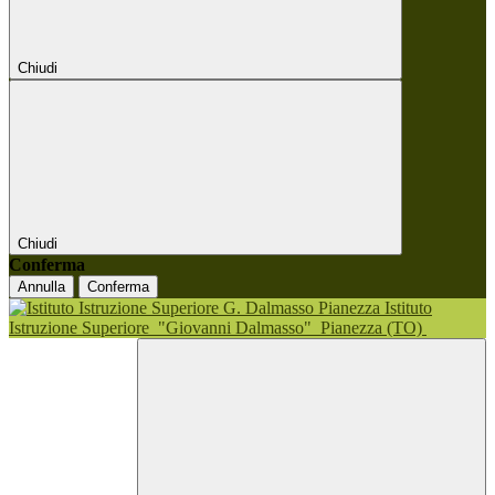
Chiudi
Chiudi
Conferma
Annulla
Conferma
Istituto
Istruzione Superiore
"Giovanni Dalmasso"
Pianezza (TO)