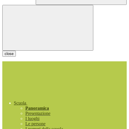
close
Scuola
Panoramica
Presentazione
I luoghi
Le persone
I numeri della scuola