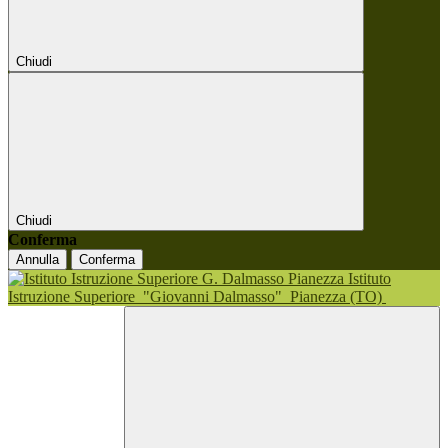
Chiudi
Chiudi
Conferma
Annulla
Conferma
Istituto
Istruzione Superiore
"Giovanni Dalmasso"
Pianezza (TO)