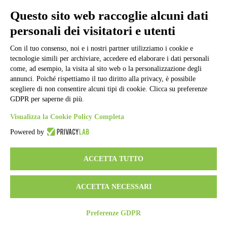
Informativa Privacy
Ufficio Relazioni con il Pubblico
Questo sito web raccoglie alcuni dati
Dichiarazione di accessibilità
personali dei visitatori e utenti
Obiettivi di accessibilità
Whistleblowing
Gestione consensi cookie
Con il tuo consenso, noi e i nostri partner utilizziamo i cookie e
Amministrazione trasparente
tecnologie simili per archiviare, accedere ed elaborare i dati personali
come, ad esempio, la visita al sito web o la personalizzazione degli
Pagina visualizzata
50066
volte
annunci. Poiché rispettiamo il tuo diritto alla privacy, è possibile
scegliere di non consentire alcuni tipi di cookie. Clicca su preferenze
Sezione Copyright
GDPR per saperne di più.
Visualizza la Cookie Policy Completa
Copyright 2026 | Engineered and powered by Gruppo Spaggiari
Parma S.p.A. | Divisione Publishing & New Social Media
Powered by
Disclaimer trattamento dati personali
ACCETTA TUTTO
ACCETTA NECESSARI
Preferenze GDPR
Back to top