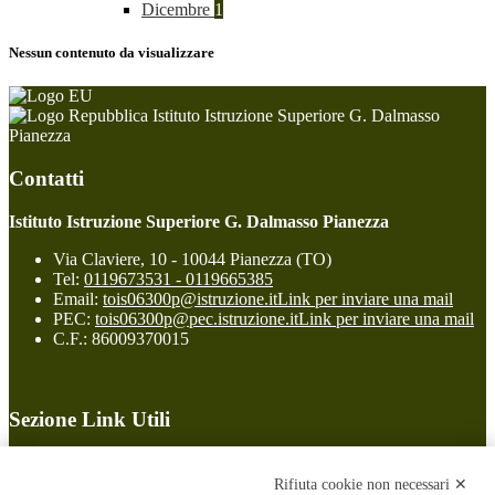
Dicembre
1
Nessun contenuto da visualizzare
Istituto Istruzione Superiore G. Dalmasso
Pianezza
Contatti
Istituto Istruzione Superiore G. Dalmasso Pianezza
Via Claviere, 10 - 10044 Pianezza (TO)
Tel:
0119673531 - 0119665385
Email:
tois06300p@istruzione.it
Link per inviare una mail
PEC:
tois06300p@pec.istruzione.it
Link per inviare una mail
C.F.: 86009370015
Sezione Link Utili
Cookie policy
Note legali
Rifiuta cookie non necessari ✕