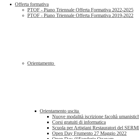
Offerta formativa
PTOF - Piano Triennale Offerta Formativa 2022-2025
PTOF - Piano Triennale Offerta Formativa 2019-2022
Orientamento
Orientamento uscita
Nuove modalità iscrizione facoltà umanistic
Corsi gratuiti di informatica
Scuola per Artigiani Restauratori del SERM
Open Day Frumento 27 Maggio 2022
Open Day @Fonderie Ozanam