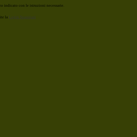
o indicato con le istruzioni necessarie.
ite la
Login Spaggiari