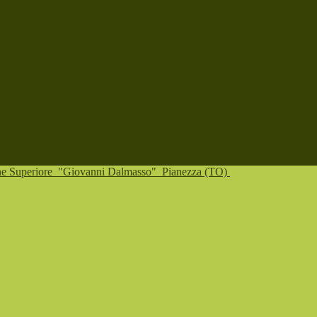
one Superiore
"Giovanni Dalmasso"
Pianezza (TO)