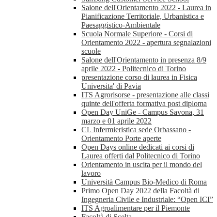
Salone dell'Orientamento 2022 - Laurea in
Pianificazione Territoriale, Urbanistica e
Paesaggistico-Ambientale
Scuola Normale Superiore - Corsi di
Orientamento 2022 - apertura segnalazioni
scuole
Salone dell'Orientamento in presenza 8/9
aprile 2022 - Politecnico di Torino
presentazione corso di laurea in Fisica
Universita' di Pavia
ITS Agrorisorse - presentazione alle classi
quinte dell'offerta formativa post diploma
Open Day UniGe - Campus Savona, 31
marzo e 01 aprile 2022
CL Infermieristica sede Orbassano -
Orientamento Porte aperte
Open Days online dedicati ai corsi di
Laurea offerti dal Politecnico di Torino
Orientamento in uscita per il mondo del
lavoro
Università Campus Bio-Medico di Roma
Primo Open Day 2022 della Facoltà di
Ingegneria Civile e Industriale: “Open ICI”
ITS Agroalimentare per il Piemonte
Facoltà di Scelta