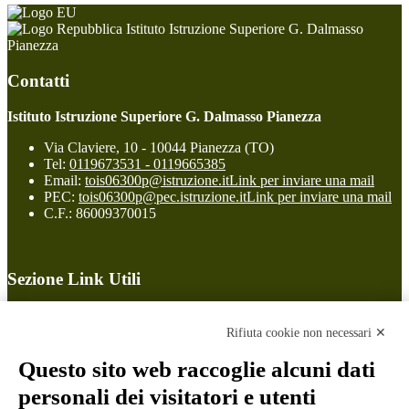
Istituto Istruzione Superiore G. Dalmasso
Pianezza
Contatti
Istituto Istruzione Superiore G. Dalmasso Pianezza
Via Claviere, 10 - 10044 Pianezza (TO)
Tel:
0119673531 - 0119665385
Email:
tois06300p@istruzione.it
Link per inviare una mail
PEC:
tois06300p@pec.istruzione.it
Link per inviare una mail
C.F.: 86009370015
Sezione Link Utili
Cookie policy
Note legali
Rifiuta cookie non necessari ✕
Informativa Privacy
Ufficio Relazioni con il Pubblico
Questo sito web raccoglie alcuni dati
Dichiarazione di accessibilità
personali dei visitatori e utenti
Obiettivi di accessibilità