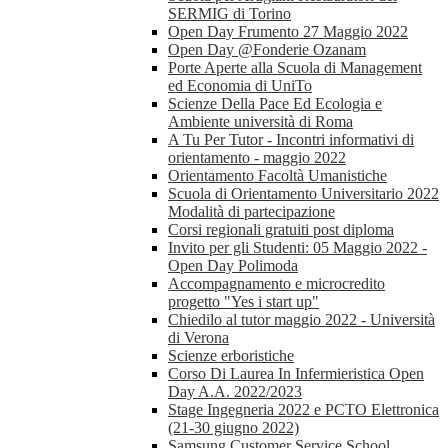
SERMIG di Torino
Open Day Frumento 27 Maggio 2022
Open Day @Fonderie Ozanam
Porte Aperte alla Scuola di Management
ed Economia di UniTo
Scienze Della Pace Ed Ecologia e
Ambiente università di Roma
A Tu Per Tutor - Incontri informativi di
orientamento - maggio 2022
Orientamento Facoltà Umanistiche
Scuola di Orientamento Universitario 2022
Modalità di partecipazione
Corsi regionali gratuiti post diploma
Invito per gli Studenti: 05 Maggio 2022 -
Open Day Polimoda
Accompagnamento e microcredito
progetto "Yes i start up"
Chiedilo al tutor maggio 2022 - Università
di Verona
Scienze erboristiche
Corso Di Laurea In Infermieristica Open
Day A.A. 2022/2023
Stage Ingegneria 2022 e PCTO Elettronica
(21-30 giugno 2022)
Samsung Customer Service School