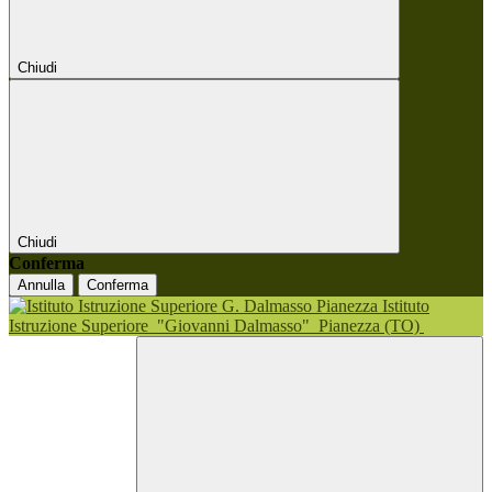
Chiudi
Chiudi
Conferma
Annulla
Conferma
Istituto
Istruzione Superiore
"Giovanni Dalmasso"
Pianezza (TO)