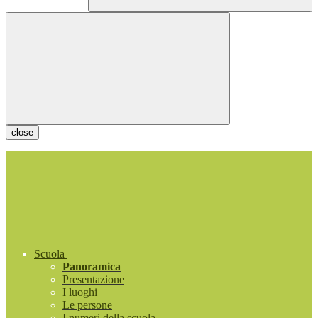
close
Scuola
Panoramica
Presentazione
I luoghi
Le persone
I numeri della scuola