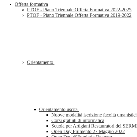
Offerta formativa
PTOF - Piano Triennale Offerta Formativa 2022-2025
PTOF - Piano Triennale Offerta Formativa 2019-2022
Orientamento
Orientamento uscita
Nuove modalità iscrizione facoltà umanistic
Corsi gratuiti di informatica
Scuola per Artigiani Restauratori del SERM
Open Day Frumento 27 Maggio 2022
Open Day @Fonderie Ozanam