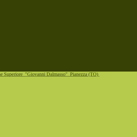
one Superiore
"Giovanni Dalmasso"
Pianezza (TO)