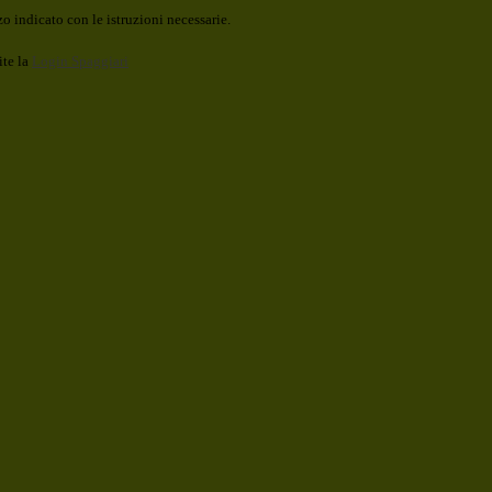
o indicato con le istruzioni necessarie.
ite la
Login Spaggiari