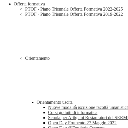
Offerta formativa
PTOF - Piano Triennale Offerta Formativa 2022-2025
PTOF - Piano Triennale Offerta Formativa 2019-2022
Orientamento
Orientamento uscita
Nuove modalità iscrizione facoltà umanistic
Corsi gratuiti di informatica
Scuola per Artigiani Restauratori del SERM
Open Day Frumento 27 Maggio 2022
Open Day @Fonderie Ozanam