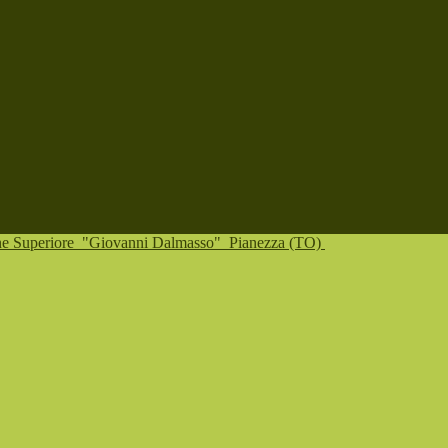
one Superiore
"Giovanni Dalmasso"
Pianezza (TO)