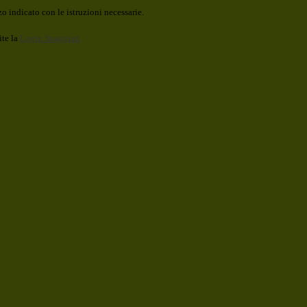
o indicato con le istruzioni necessarie.
ite la
Login Spaggiari