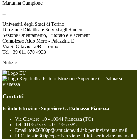
Marianna Campione
--
Università degli Studi di Torino
Direzione Didattica e Servizi agli Studenti
Sezione Orientamento, Tutorato e Placement
Complesso Aldo Moro - Palazzina D
Via S. Ottavio 12/B - Torino
Tel +39 011 670 4933
Notizie
Istituto Istruzione Superiore G. Dalmasso
Pianezza
Contatti
Istituto Istruzione Superiore G. Dalmasso Pianezza
Via Claviere, 10 - 10044 Pianezza (TO)
Tel:
0119673531 - 0119665385
Email:
tois06300p@istruzione.it
Link per inviare una mail
PEC:
tois06300p@pec.istruzione.it
Link per inviare una mail