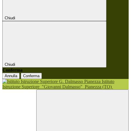
Chiudi
Chiudi
Conferma
Annulla
Conferma
Istituto
Istruzione Superiore
"Giovanni Dalmasso"
Pianezza (TO)