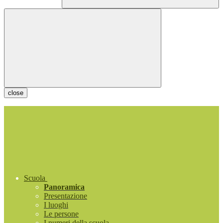
close
Scuola
Panoramica
Presentazione
I luoghi
Le persone
I numeri della scuola