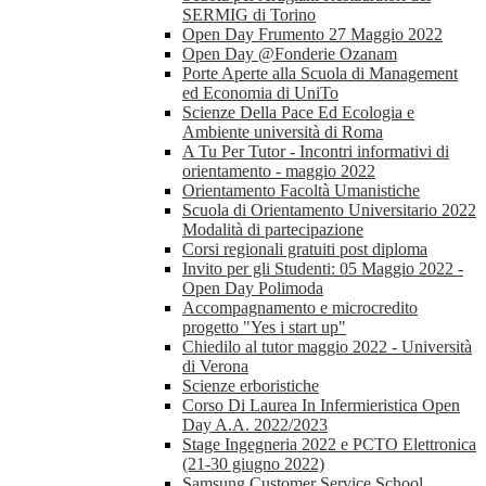
SERMIG di Torino
Open Day Frumento 27 Maggio 2022
Open Day @Fonderie Ozanam
Porte Aperte alla Scuola di Management
ed Economia di UniTo
Scienze Della Pace Ed Ecologia e
Ambiente università di Roma
A Tu Per Tutor - Incontri informativi di
orientamento - maggio 2022
Orientamento Facoltà Umanistiche
Scuola di Orientamento Universitario 2022
Modalità di partecipazione
Corsi regionali gratuiti post diploma
Invito per gli Studenti: 05 Maggio 2022 -
Open Day Polimoda
Accompagnamento e microcredito
progetto "Yes i start up"
Chiedilo al tutor maggio 2022 - Università
di Verona
Scienze erboristiche
Corso Di Laurea In Infermieristica Open
Day A.A. 2022/2023
Stage Ingegneria 2022 e PCTO Elettronica
(21-30 giugno 2022)
Samsung Customer Service School