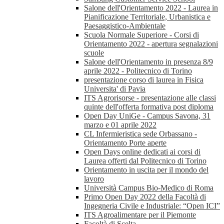
Salone dell'Orientamento 2022 - Laurea in
Pianificazione Territoriale, Urbanistica e
Paesaggistico-Ambientale
Scuola Normale Superiore - Corsi di
Orientamento 2022 - apertura segnalazioni
scuole
Salone dell'Orientamento in presenza 8/9
aprile 2022 - Politecnico di Torino
presentazione corso di laurea in Fisica
Universita' di Pavia
ITS Agrorisorse - presentazione alle classi
quinte dell'offerta formativa post diploma
Open Day UniGe - Campus Savona, 31
marzo e 01 aprile 2022
CL Infermieristica sede Orbassano -
Orientamento Porte aperte
Open Days online dedicati ai corsi di
Laurea offerti dal Politecnico di Torino
Orientamento in uscita per il mondo del
lavoro
Università Campus Bio-Medico di Roma
Primo Open Day 2022 della Facoltà di
Ingegneria Civile e Industriale: “Open ICI”
ITS Agroalimentare per il Piemonte
Facoltà di Scelta