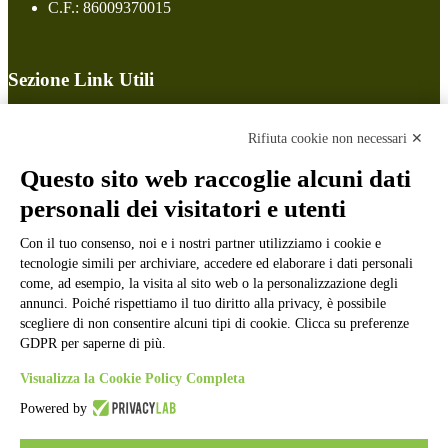
C.F.: 86009370015
Sezione Link Utili
Cookie policy
Note legali
Rifiuta cookie non necessari ✕
Informativa Privacy
Ufficio Relazioni con il Pubblico
Questo sito web raccoglie alcuni dati
Dichiarazione di accessibilità
personali dei visitatori e utenti
Obiettivi di accessibilità
Whistleblowing
Con il tuo consenso, noi e i nostri partner utilizziamo i cookie e
Gestione consensi cookie
Amministrazione trasparente
tecnologie simili per archiviare, accedere ed elaborare i dati personali
come, ad esempio, la visita al sito web o la personalizzazione degli
Pagina visualizzata
1009
volte
annunci. Poiché rispettiamo il tuo diritto alla privacy, è possibile
scegliere di non consentire alcuni tipi di cookie. Clicca su preferenze
Sezione Copyright
GDPR per saperne di più.
Visualizza la Cookie Policy Completa
Copyright 2026 | Engineered and powered by Gruppo Spaggiari
Powered by
Parma S.p.A. | Divisione Publishing & New Social Media
Disclaimer trattamento dati personali