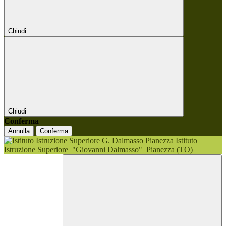
Chiudi
Chiudi
Conferma
Annulla
Conferma
Istituto
Istruzione Superiore
"Giovanni Dalmasso"
Pianezza (TO)