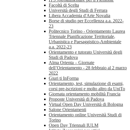
Facoltà di Scelta
Università degli Studi di Ferrara
Libera Accademia d'Arte Novalia
Borse di studio per Eccellenza a.a. 2022-
23
Politecnico Torino - Orientamento Laurea
Triennale Pianificazione Territoriale,
Urbanistica e Paesaggistico-Ambientale
a.a. 2022-23
Orientamento e tutorato Università degli
Studi di Padova
Alma Orienta – Giornate
dell’Orientamento - 28 febbraio al 2 marzo
2022
Giuri ti InForma
Orientamento, test, simulazione di esami,
corsi pre-iscrizioni e molto altro da UniTo
Giornata orientamento mobilità Francia
Proposte Università di Padova
Virtual Open Day Università di Bologna
Salone Orientamenti
Orientamento online Università Studi di
Torino
Open Day Triennali IULM