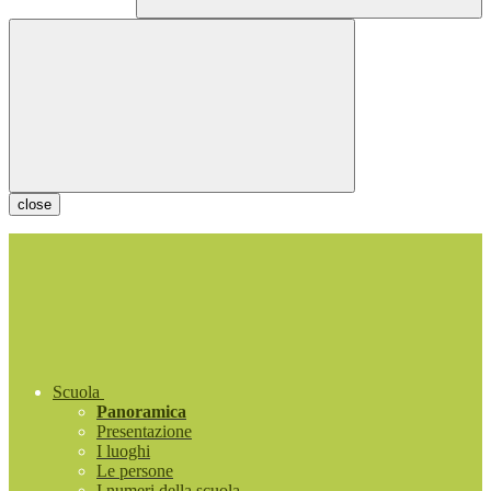
close
Scuola
Panoramica
Presentazione
I luoghi
Le persone
I numeri della scuola