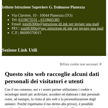
Istituto Istruzione Superiore G. Dalmasso Pianezza
Via Claviere, 10 - 10044 Pianezza (TO)
Tel:
0119673531 - 0119665385
Email:
tois06300p@istruzione.it
Link per inviare una mail
PEC:
tois06300p@pec.istruzione.it
Link per inviare una mail
C.F.: 86009370015
Sezione Link Utili
Cookie policy
Note legali
Rifiuta cookie non necessari ✕
Informativa Privacy
Ufficio Relazioni con il Pubblico
Questo sito web raccoglie alcuni dati
Dichiarazione di accessibilità
personali dei visitatori e utenti
Obiettivi di accessibilità
Whistleblowing
Con il tuo consenso, noi e i nostri partner utilizziamo i cookie e
Gestione consensi cookie
Amministrazione trasparente
tecnologie simili per archiviare, accedere ed elaborare i dati personali
come, ad esempio, la visita al sito web o la personalizzazione degli
Pagina visualizzata
897
volte
annunci. Poiché rispettiamo il tuo diritto alla privacy, è possibile