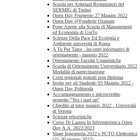
Scuola per Artigiani Restauratori del
SERMIG di Torino
Open Day Frumento 27 Maggio 2022
Open Day @Fonderie Ozanam
Porte Aperte alla Scuola di Management
ed Economia di UniTo
Scienze Della Pace Ed Ecologia e
Ambiente università di Roma
A Tu Per Tutor - Incontri informativi di
orientamento - maggio 2022
Orientamento Facoltà Umanistiche
Scuola di Orientamento Universitario 2022
Modalità di partecipazione
Corsi regionali gratuiti post diploma
Invito per gli Studenti: 05 Maggio 2022 -
Open Day Polimoda
Accompagnamento e microcredito
progetto "Yes i start up"
Chiedilo al tutor maggio 2022 - Università
di Verona
Scienze erboristiche
Corso Di Laurea In Infermieristica Open
Day A.A. 2022/2023
Stage Ingegneria 2022 e PCTO Elettronica
(21-30 giugno 2022)