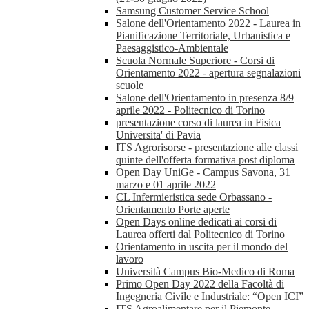
Samsung Customer Service School
Salone dell'Orientamento 2022 - Laurea in
Pianificazione Territoriale, Urbanistica e
Paesaggistico-Ambientale
Scuola Normale Superiore - Corsi di
Orientamento 2022 - apertura segnalazioni
scuole
Salone dell'Orientamento in presenza 8/9
aprile 2022 - Politecnico di Torino
presentazione corso di laurea in Fisica
Universita' di Pavia
ITS Agrorisorse - presentazione alle classi
quinte dell'offerta formativa post diploma
Open Day UniGe - Campus Savona, 31
marzo e 01 aprile 2022
CL Infermieristica sede Orbassano -
Orientamento Porte aperte
Open Days online dedicati ai corsi di
Laurea offerti dal Politecnico di Torino
Orientamento in uscita per il mondo del
lavoro
Università Campus Bio-Medico di Roma
Primo Open Day 2022 della Facoltà di
Ingegneria Civile e Industriale: “Open ICI”
ITS Agroalimentare per il Piemonte