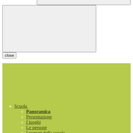
close
Scuola
Panoramica
Presentazione
I luoghi
Le persone
I numeri della scuola