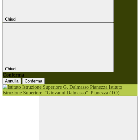
Chiudi
Chiudi
Conferma
Annulla
Conferma
Istituto
Istruzione Superiore
"Giovanni Dalmasso"
Pianezza (TO)