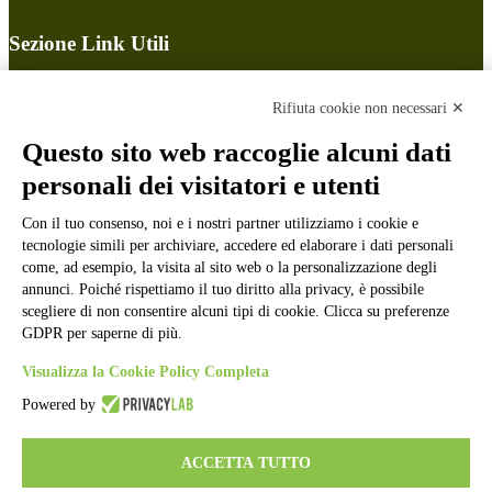
Sezione Link Utili
Cookie policy
Note legali
Rifiuta cookie non necessari ✕
Informativa Privacy
Ufficio Relazioni con il Pubblico
Questo sito web raccoglie alcuni dati
Dichiarazione di accessibilità
personali dei visitatori e utenti
Obiettivi di accessibilità
Whistleblowing
Con il tuo consenso, noi e i nostri partner utilizziamo i cookie e
Gestione consensi cookie
Amministrazione trasparente
tecnologie simili per archiviare, accedere ed elaborare i dati personali
come, ad esempio, la visita al sito web o la personalizzazione degli
Pagina visualizzata
1472
volte
annunci. Poiché rispettiamo il tuo diritto alla privacy, è possibile
scegliere di non consentire alcuni tipi di cookie. Clicca su preferenze
Sezione Copyright
GDPR per saperne di più.
Visualizza la Cookie Policy Completa
Copyright 2026 | Engineered and powered by Gruppo Spaggiari
Powered by
Parma S.p.A. | Divisione Publishing & New Social Media
Disclaimer trattamento dati personali
ACCETTA TUTTO