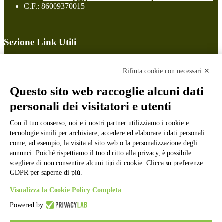
C.F.: 86009370015
Sezione Link Utili
Cookie policy
Note legali
Rifiuta cookie non necessari ✕
Informativa Privacy
Ufficio Relazioni con il Pubblico
Questo sito web raccoglie alcuni dati
Dichiarazione di accessibilità
personali dei visitatori e utenti
Obiettivi di accessibilità
Whistleblowing
Con il tuo consenso, noi e i nostri partner utilizziamo i cookie e
Gestione consensi cookie
Amministrazione trasparente
tecnologie simili per archiviare, accedere ed elaborare i dati personali
come, ad esempio, la visita al sito web o la personalizzazione degli
Pagina visualizzata
480
volte
annunci. Poiché rispettiamo il tuo diritto alla privacy, è possibile
scegliere di non consentire alcuni tipi di cookie. Clicca su preferenze
Sezione Copyright
GDPR per saperne di più.
Visualizza la Cookie Policy Completa
Copyright 2026 | Engineered and powered by Gruppo Spaggiari
Powered by
Parma S.p.A. | Divisione Publishing & New Social Media
Disclaimer trattamento dati personali