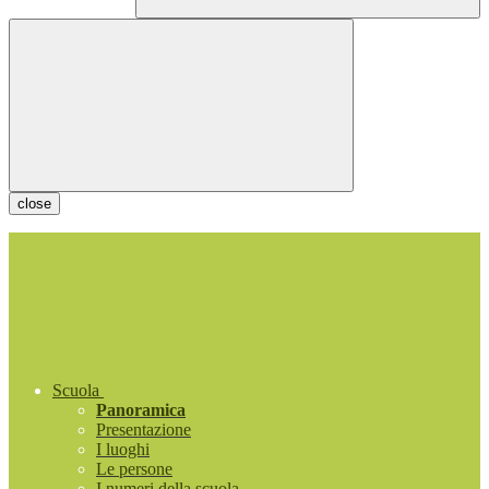
close
Scuola
Panoramica
Presentazione
I luoghi
Le persone
I numeri della scuola