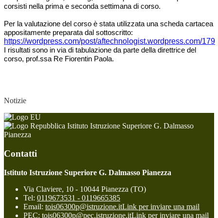
corsisti nella prima e seconda settimana di corso.
Per la valutazione del corso è stata utilizzata una scheda cartacea
appositamente preparata dal sottoscritto:
https://wordpress.com/post/aftechnologist.wordpress.com/179
I risultati sono in via di tabulazione da parte della direttrice del
corso, prof.ssa Re Fiorentin Paola.
Notizie
Istituto Istruzione Superiore G. Dalmasso
Pianezza
Contatti
Istituto Istruzione Superiore G. Dalmasso Pianezza
Via Claviere, 10 - 10044 Pianezza (TO)
Tel:
0119673531 - 0119665385
Email:
tois06300p@istruzione.it
Link per inviare una mail
PEC:
tois06300p@pec.istruzione.it
Link per inviare una mail