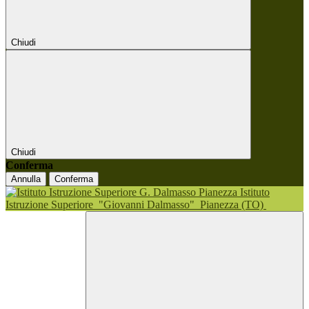
Chiudi
Chiudi
Conferma
Annulla
Conferma
Istituto
Istruzione Superiore
"Giovanni Dalmasso"
Pianezza (TO)