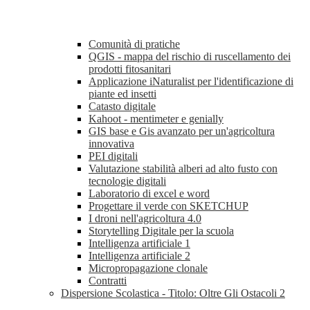
Comunità di pratiche
QGIS - mappa del rischio di ruscellamento dei
prodotti fitosanitari
Applicazione iNaturalist per l'identificazione di
piante ed insetti
Catasto digitale
Kahoot - mentimeter e genially
GIS base e Gis avanzato per un'agricoltura
innovativa
PEI digitali
Valutazione stabilità alberi ad alto fusto con
tecnologie digitali
Laboratorio di excel e word
Progettare il verde con SKETCHUP
I droni nell'agricoltura 4.0
Storytelling Digitale per la scuola
Intelligenza artificiale 1
Intelligenza artificiale 2
Micropropagazione clonale
Contratti
Dispersione Scolastica - Titolo: Oltre Gli Ostacoli 2