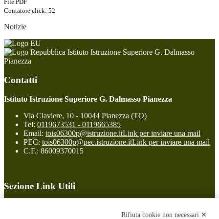
File PDF
Contatore click: 52
Notizie
Istituto Istruzione Superiore G. Dalmasso
Pianezza
Contatti
Istituto Istruzione Superiore G. Dalmasso Pianezza
Via Claviere, 10 - 10044 Pianezza (TO)
Tel:
0119673531 - 0119665385
Email:
tois06300p@istruzione.it
Link per inviare una mail
PEC:
tois06300p@pec.istruzione.it
Link per inviare una mail
C.F.: 86009370015
Sezione Link Utili
Cookie policy
Note legali
Rifiuta cookie non necessari ✕