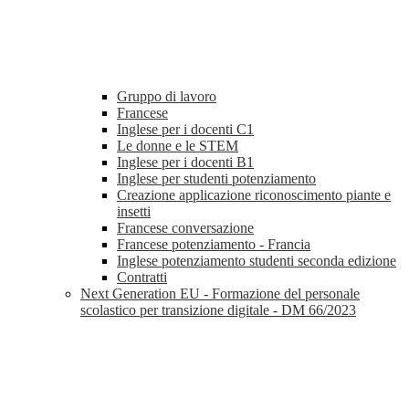
Gruppo di lavoro
Francese
Inglese per i docenti C1
Le donne e le STEM
Inglese per i docenti B1
Inglese per studenti potenziamento
Creazione applicazione riconoscimento piante e
insetti
Francese conversazione
Francese potenziamento - Francia
Inglese potenziamento studenti seconda edizione
Contratti
Next Generation EU - Formazione del personale
scolastico per transizione digitale - DM 66/2023