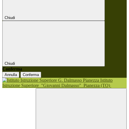
Chiudi
Chiudi
Conferma
Annulla
Conferma
Istituto
Istruzione Superiore
"Giovanni Dalmasso"
Pianezza (TO)