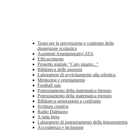
Team per la prevenzione e contrasto della
dispersione scolastica
Assistenti Amministrativi ATA
Efficacemente
Progetto teatrale "Caro sipario..."
Biblioteca delle passioni
Laboratorio di avvicinamento alla robotica
Mentoring e orientamento
Football sala
Potenziamento della matematica biennio
Potenziamento della matematica triennio
Biblioteca generazioni a confronto
Scrittura creativa
Radio Dalmasso
A tutta birra
Laboratorio di potenziamento della trigonometria
Accoglienza e inclusione