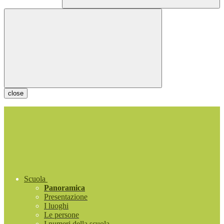
close
Scuola
Panoramica
Presentazione
I luoghi
Le persone
I numeri della scuola