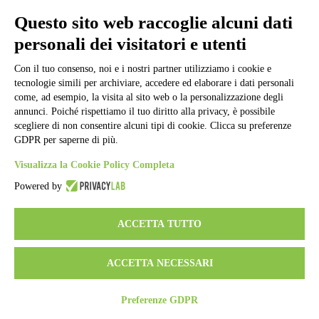
Informativa Privacy
Ufficio Relazioni con il Pubblico
Questo sito web raccoglie alcuni dati
Dichiarazione di accessibilità
personali dei visitatori e utenti
Obiettivi di accessibilità
Whistleblowing
Gestione consensi cookie
Con il tuo consenso, noi e i nostri partner utilizziamo i cookie e
Amministrazione trasparente
tecnologie simili per archiviare, accedere ed elaborare i dati personali
come, ad esempio, la visita al sito web o la personalizzazione degli
Pagina visualizzata
520
volte
annunci. Poiché rispettiamo il tuo diritto alla privacy, è possibile
scegliere di non consentire alcuni tipi di cookie. Clicca su preferenze
Sezione Copyright
GDPR per saperne di più.
Visualizza la Cookie Policy Completa
Copyright 2026 | Engineered and powered by Gruppo Spaggiari
Powered by
Parma S.p.A. | Divisione Publishing & New Social Media
Disclaimer trattamento dati personali
ACCETTA TUTTO
ACCETTA NECESSARI
Preferenze GDPR
Back to top