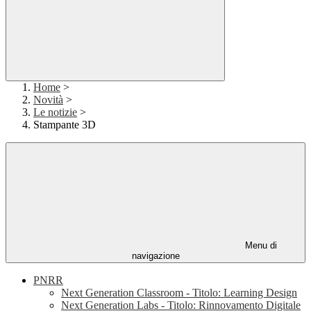
Home
>
Novità
>
Le notizie
>
Stampante 3D
Menu di
navigazione
PNRR
Next Generation Classroom - Titolo: Learning Design
Next Generation Labs - Titolo: Rinnovamento Digitale