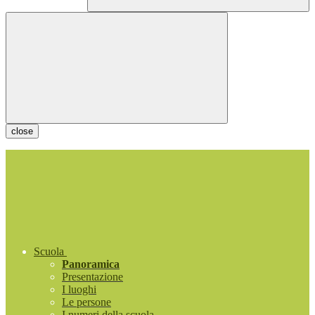
close
Scuola
Panoramica
Presentazione
I luoghi
Le persone
I numeri della scuola