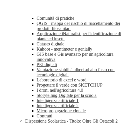
Comunità di pratiche
QGIS - mappa del rischio di ruscellamento dei
prodotti fitosanitari
Applicazione iNaturalist per l'identificazione di
piante ed insetti
Catasto digitale
Kahoot - mentimeter e genially
GIS base e Gis avanzato per un'agricoltura
innovativa
PEI digitali
Valutazione stabilità alberi ad alto fusto con
tecnologie digitali
Laboratorio di excel e word
Progettare il verde con SKETCHUP
I droni nell'agricoltura 4.0
Storytelling Digitale per la scuola
Intelligenza artificiale 1
Intelligenza artificiale 2
Micropropagazione clonale
Contratti
Dispersione Scolastica - Titolo: Oltre Gli Ostacoli 2