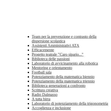
Team per la prevenzione e contrasto della
dispersione scolastica
Assistenti Amministrativi ATA
Efficacemente
Progetto teatrale "Caro sipario..."
Biblioteca delle passioni
Laboratorio di avvicinamento alla robotica
Mentoring e orientamento
Football sala
Potenziamento della matematica biennio
Potenziamento della matematica triennio
Biblioteca generazioni a confronto
Scrittura creativa
Radio Dalmasso
A tutta birra
Laboratorio di potenziamento della trigonometria
Accoglienza e inclusione