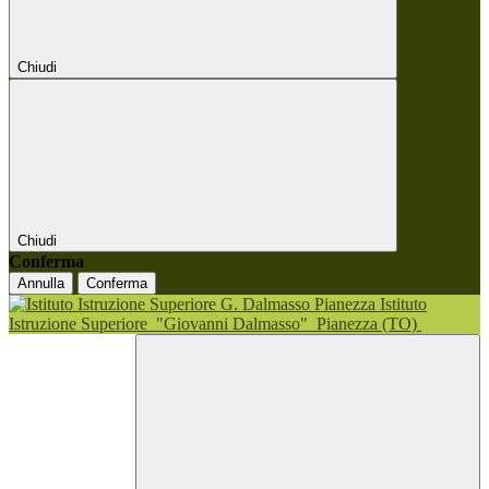
Chiudi
Chiudi
Conferma
Annulla
Conferma
Istituto
Istruzione Superiore
"Giovanni Dalmasso"
Pianezza (TO)