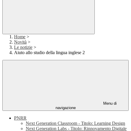
Home
>
Novità
>
Le notizie
>
Aiuto allo studio della lingua inglese 2
Menu di
navigazione
PNRR
Next Generation Classroom - Titolo: Learning Design
Next Generation Labs - Titolo: Rinnovamento Digitale