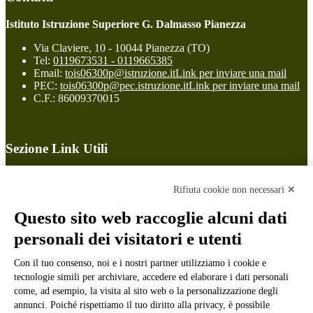
Istituto Istruzione Superiore G. Dalmasso Pianezza
Via Claviere, 10 - 10044 Pianezza (TO)
Tel:
0119673531 - 0119665385
Email:
tois06300p@istruzione.it
Link per inviare una mail
PEC:
tois06300p@pec.istruzione.it
Link per inviare una mail
C.F.: 86009370015
Sezione Link Utili
Cookie policy
Note legali
Rifiuta cookie non necessari ✕
Informativa Privacy
Ufficio Relazioni con il Pubblico
Questo sito web raccoglie alcuni dati
Dichiarazione di accessibilità
personali dei visitatori e utenti
Obiettivi di accessibilità
Whistleblowing
Gestione consensi cookie
Con il tuo consenso, noi e i nostri partner utilizziamo i cookie e
Amministrazione trasparente
tecnologie simili per archiviare, accedere ed elaborare i dati personali
come, ad esempio, la visita al sito web o la personalizzazione degli
Pagina visualizzata
560
volte
annunci. Poiché rispettiamo il tuo diritto alla privacy, è possibile