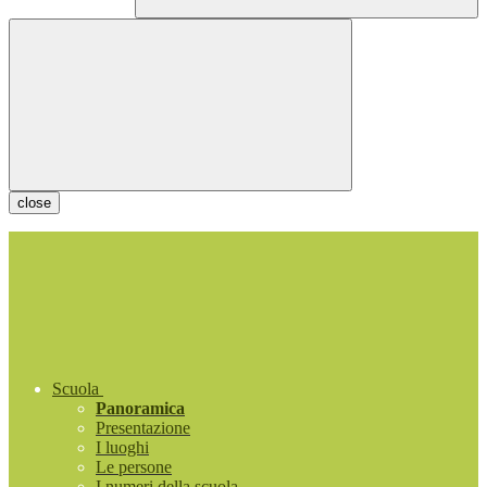
close
Scuola
Panoramica
Presentazione
I luoghi
Le persone
I numeri della scuola