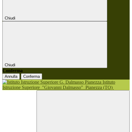
Chiudi
Chiudi
Conferma
Annulla
Conferma
Istituto
Istruzione Superiore
"Giovanni Dalmasso"
Pianezza (TO)