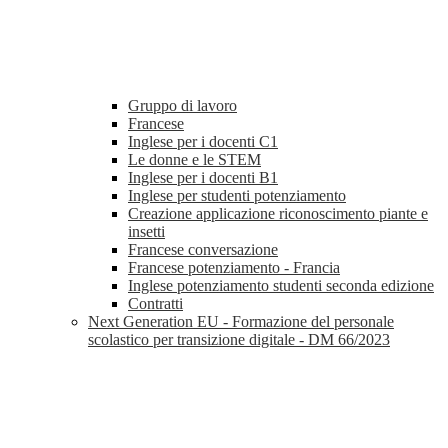
Gruppo di lavoro
Francese
Inglese per i docenti C1
Le donne e le STEM
Inglese per i docenti B1
Inglese per studenti potenziamento
Creazione applicazione riconoscimento piante e
insetti
Francese conversazione
Francese potenziamento - Francia
Inglese potenziamento studenti seconda edizione
Contratti
Next Generation EU - Formazione del personale
scolastico per transizione digitale - DM 66/2023