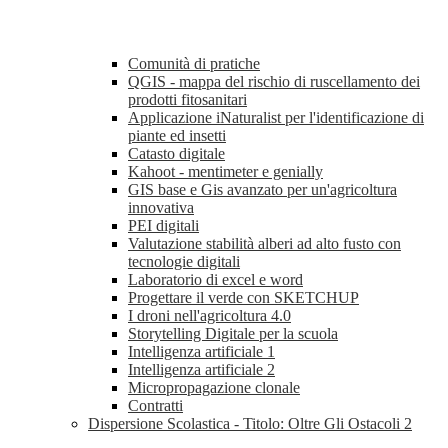
Comunità di pratiche
QGIS - mappa del rischio di ruscellamento dei
prodotti fitosanitari
Applicazione iNaturalist per l'identificazione di
piante ed insetti
Catasto digitale
Kahoot - mentimeter e genially
GIS base e Gis avanzato per un'agricoltura
innovativa
PEI digitali
Valutazione stabilità alberi ad alto fusto con
tecnologie digitali
Laboratorio di excel e word
Progettare il verde con SKETCHUP
I droni nell'agricoltura 4.0
Storytelling Digitale per la scuola
Intelligenza artificiale 1
Intelligenza artificiale 2
Micropropagazione clonale
Contratti
Dispersione Scolastica - Titolo: Oltre Gli Ostacoli 2