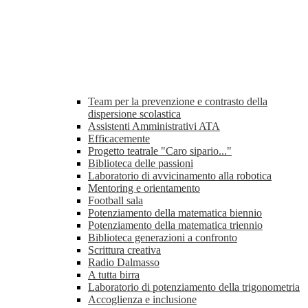
Team per la prevenzione e contrasto della
dispersione scolastica
Assistenti Amministrativi ATA
Efficacemente
Progetto teatrale "Caro sipario..."
Biblioteca delle passioni
Laboratorio di avvicinamento alla robotica
Mentoring e orientamento
Football sala
Potenziamento della matematica biennio
Potenziamento della matematica triennio
Biblioteca generazioni a confronto
Scrittura creativa
Radio Dalmasso
A tutta birra
Laboratorio di potenziamento della trigonometria
Accoglienza e inclusione