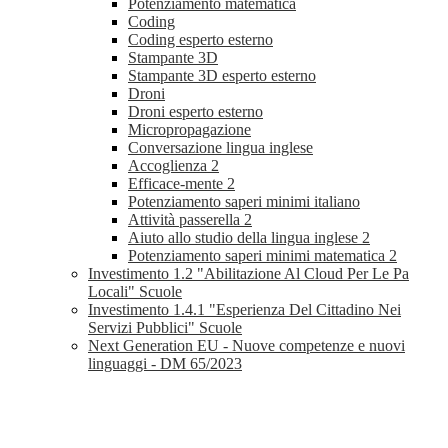
Potenziamento matematica
Coding
Coding esperto esterno
Stampante 3D
Stampante 3D esperto esterno
Droni
Droni esperto esterno
Micropropagazione
Conversazione lingua inglese
Accoglienza 2
Efficace-mente 2
Potenziamento saperi minimi italiano
Attività passerella 2
Aiuto allo studio della lingua inglese 2
Potenziamento saperi minimi matematica 2
Investimento 1.2 "Abilitazione Al Cloud Per Le Pa
Locali" Scuole
Investimento 1.4.1 "Esperienza Del Cittadino Nei
Servizi Pubblici" Scuole
Next Generation EU - Nuove competenze e nuovi
linguaggi - DM 65/2023