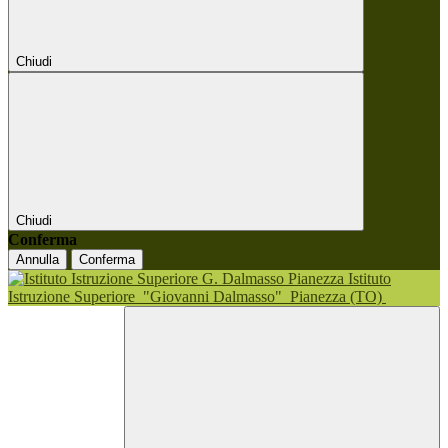
Chiudi
Chiudi
Conferma
Annulla
Conferma
Istituto
Istruzione Superiore
"Giovanni Dalmasso"
Pianezza (TO)