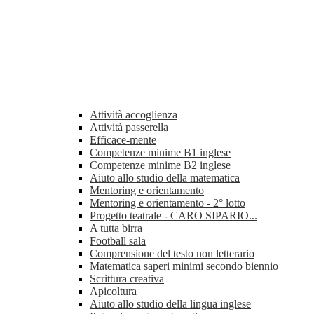
Attività accoglienza
Attività passerella
Efficace-mente
Competenze minime B1 inglese
Competenze minime B2 inglese
Aiuto allo studio della matematica
Mentoring e orientamento
Mentoring e orientamento - 2° lotto
Progetto teatrale - CARO SIPARIO...
A tutta birra
Football sala
Comprensione del testo non letterario
Matematica saperi minimi secondo biennio
Scrittura creativa
Apicoltura
Aiuto allo studio della lingua inglese