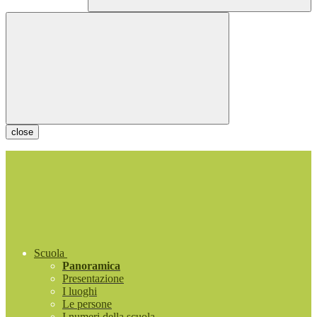
close
Scuola
Panoramica
Presentazione
I luoghi
Le persone
I numeri della scuola