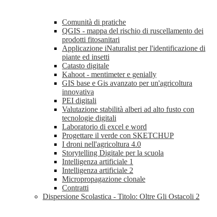
Comunità di pratiche
QGIS - mappa del rischio di ruscellamento dei
prodotti fitosanitari
Applicazione iNaturalist per l'identificazione di
piante ed insetti
Catasto digitale
Kahoot - mentimeter e genially
GIS base e Gis avanzato per un'agricoltura
innovativa
PEI digitali
Valutazione stabilità alberi ad alto fusto con
tecnologie digitali
Laboratorio di excel e word
Progettare il verde con SKETCHUP
I droni nell'agricoltura 4.0
Storytelling Digitale per la scuola
Intelligenza artificiale 1
Intelligenza artificiale 2
Micropropagazione clonale
Contratti
Dispersione Scolastica - Titolo: Oltre Gli Ostacoli 2