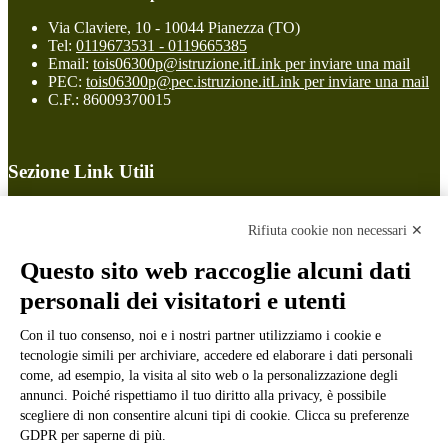
Via Claviere, 10 - 10044 Pianezza (TO)
Tel:
0119673531 - 0119665385
Email:
tois06300p@istruzione.it
Link per inviare una mail
PEC:
tois06300p@pec.istruzione.it
Link per inviare una mail
C.F.: 86009370015
Sezione Link Utili
Cookie policy
Note legali
Rifiuta cookie non necessari ✕
Informativa Privacy
Ufficio Relazioni con il Pubblico
Questo sito web raccoglie alcuni dati
Dichiarazione di accessibilità
personali dei visitatori e utenti
Obiettivi di accessibilità
Whistleblowing
Gestione consensi cookie
Con il tuo consenso, noi e i nostri partner utilizziamo i cookie e
Amministrazione trasparente
tecnologie simili per archiviare, accedere ed elaborare i dati personali
come, ad esempio, la visita al sito web o la personalizzazione degli
Pagina visualizzata
1276
volte
annunci. Poiché rispettiamo il tuo diritto alla privacy, è possibile
scegliere di non consentire alcuni tipi di cookie. Clicca su preferenze
Sezione Copyright
GDPR per saperne di più.