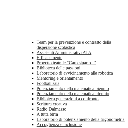
Team per la prevenzione e contrasto della
dispersione scolastica
Assistenti Amministrativi ATA
Efficacemente
Progetto teatrale "Caro sipario..."
Biblioteca delle passioni
Laboratorio di avvicinamento alla robotica
Mentoring e orientamento
Football sala
Potenziamento della matematica biennio
Potenziamento della matematica triennio
Biblioteca generazioni a confronto
Scrittura creativa
Radio Dalmasso
A tutta birra
Laboratorio di potenziamento della trigonometria
Accoglienza e inclusione