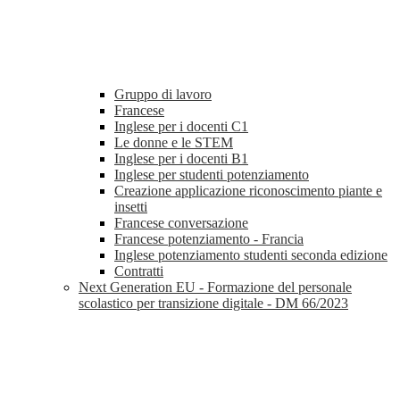
Gruppo di lavoro
Francese
Inglese per i docenti C1
Le donne e le STEM
Inglese per i docenti B1
Inglese per studenti potenziamento
Creazione applicazione riconoscimento piante e
insetti
Francese conversazione
Francese potenziamento - Francia
Inglese potenziamento studenti seconda edizione
Contratti
Next Generation EU - Formazione del personale
scolastico per transizione digitale - DM 66/2023