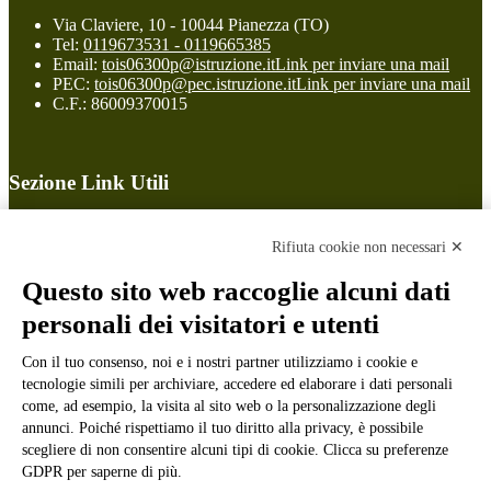
Via Claviere, 10 - 10044 Pianezza (TO)
Tel:
0119673531 - 0119665385
Email:
tois06300p@istruzione.it
Link per inviare una mail
PEC:
tois06300p@pec.istruzione.it
Link per inviare una mail
C.F.: 86009370015
Sezione Link Utili
Cookie policy
Note legali
Rifiuta cookie non necessari ✕
Informativa Privacy
Ufficio Relazioni con il Pubblico
Questo sito web raccoglie alcuni dati
Dichiarazione di accessibilità
personali dei visitatori e utenti
Obiettivi di accessibilità
Whistleblowing
Gestione consensi cookie
Con il tuo consenso, noi e i nostri partner utilizziamo i cookie e
Amministrazione trasparente
tecnologie simili per archiviare, accedere ed elaborare i dati personali
come, ad esempio, la visita al sito web o la personalizzazione degli
Pagina visualizzata
558
volte
annunci. Poiché rispettiamo il tuo diritto alla privacy, è possibile
scegliere di non consentire alcuni tipi di cookie. Clicca su preferenze
Sezione Copyright
GDPR per saperne di più.