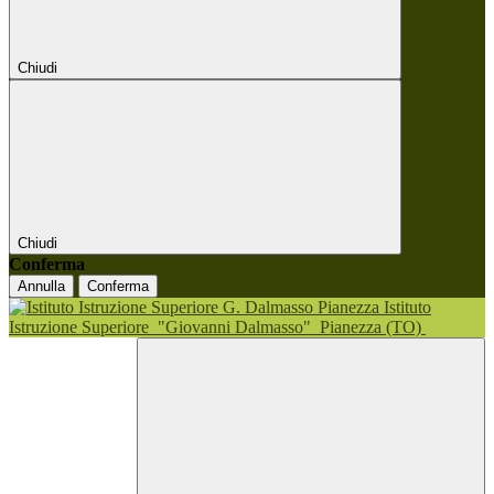
Chiudi
Chiudi
Conferma
Annulla
Conferma
Istituto
Istruzione Superiore
"Giovanni Dalmasso"
Pianezza (TO)