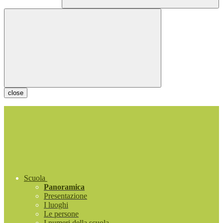
close
Scuola
Panoramica
Presentazione
I luoghi
Le persone
I numeri della scuola