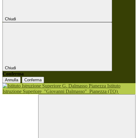
Chiudi
Chiudi
Conferma
Annulla
Conferma
Istituto
Istruzione Superiore
"Giovanni Dalmasso"
Pianezza (TO)