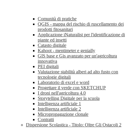
Comunità di pratiche
QGIS - mappa del rischio di ruscellamento dei
prodotti fitosanitari
Applicazione iNaturalist per l'identificazione di
piante ed insetti
Catasto digitale
Kahoot - mentimeter e genially
GIS base e Gis avanzato per un'agricoltura
innovativa
PEI digitali
Valutazione stabilità alberi ad alto fusto con
tecnologie digitali
Laboratorio di excel e word
Progettare il verde con SKETCHUP
I droni nell'agricoltura 4.0
Storytelling Digitale per la scuola
Intelligenza artificiale 1
Intelligenza artificiale 2
Micropropagazione clonale
Contratti
Dispersione Scolastica - Titolo: Oltre Gli Ostacoli 2