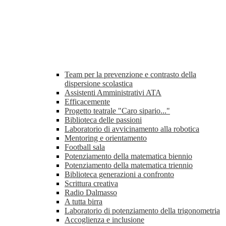
Team per la prevenzione e contrasto della
dispersione scolastica
Assistenti Amministrativi ATA
Efficacemente
Progetto teatrale "Caro sipario..."
Biblioteca delle passioni
Laboratorio di avvicinamento alla robotica
Mentoring e orientamento
Football sala
Potenziamento della matematica biennio
Potenziamento della matematica triennio
Biblioteca generazioni a confronto
Scrittura creativa
Radio Dalmasso
A tutta birra
Laboratorio di potenziamento della trigonometria
Accoglienza e inclusione