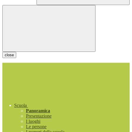
close
Scuola
Panoramica
Presentazione
I luoghi
Le persone
I numeri della scuola