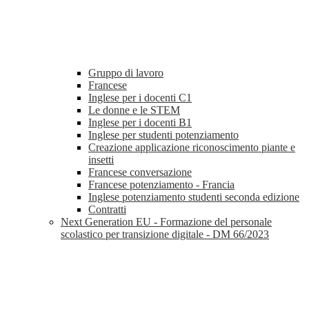
Gruppo di lavoro
Francese
Inglese per i docenti C1
Le donne e le STEM
Inglese per i docenti B1
Inglese per studenti potenziamento
Creazione applicazione riconoscimento piante e
insetti
Francese conversazione
Francese potenziamento - Francia
Inglese potenziamento studenti seconda edizione
Contratti
Next Generation EU - Formazione del personale
scolastico per transizione digitale - DM 66/2023