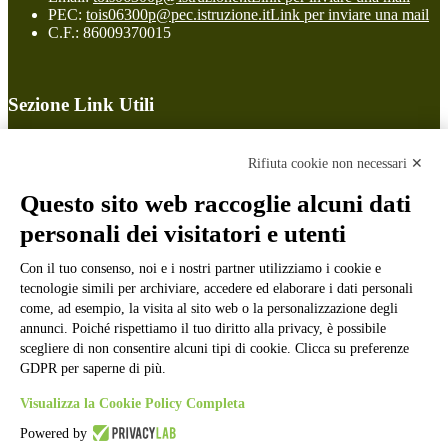
PEC:
tois06300p@pec.istruzione.it
Link per inviare una mail
C.F.: 86009370015
Sezione Link Utili
Cookie policy
Note legali
Rifiuta cookie non necessari ✕
Informativa Privacy
Ufficio Relazioni con il Pubblico
Questo sito web raccoglie alcuni dati
Dichiarazione di accessibilità
personali dei visitatori e utenti
Obiettivi di accessibilità
Whistleblowing
Gestione consensi cookie
Con il tuo consenso, noi e i nostri partner utilizziamo i cookie e
Amministrazione trasparente
tecnologie simili per archiviare, accedere ed elaborare i dati personali
come, ad esempio, la visita al sito web o la personalizzazione degli
Pagina visualizzata
535
volte
annunci. Poiché rispettiamo il tuo diritto alla privacy, è possibile
scegliere di non consentire alcuni tipi di cookie. Clicca su preferenze
Sezione Copyright
GDPR per saperne di più.
Visualizza la Cookie Policy Completa
Copyright 2026 | Engineered and powered by Gruppo Spaggiari
Powered by
Parma S.p.A. | Divisione Publishing & New Social Media