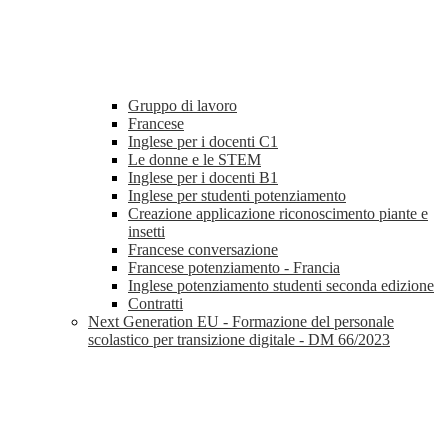
Gruppo di lavoro
Francese
Inglese per i docenti C1
Le donne e le STEM
Inglese per i docenti B1
Inglese per studenti potenziamento
Creazione applicazione riconoscimento piante e
insetti
Francese conversazione
Francese potenziamento - Francia
Inglese potenziamento studenti seconda edizione
Contratti
Next Generation EU - Formazione del personale
scolastico per transizione digitale - DM 66/2023