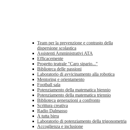
Team per la prevenzione e contrasto della
dispersione scolastica
Assistenti Amministrativi ATA
Efficacemente
Progetto teatrale "Caro sipario..."
Biblioteca delle passioni
Laboratorio di avvicinamento alla robotica
Mentoring e orientamento
Football sala
Potenziamento della matematica biennio
Potenziamento della matematica triennio
Biblioteca generazioni a confronto
Scrittura creativa
Radio Dalmasso
A tutta birra
Laboratorio di potenziamento della trigonometria
Accoglienza e inclusione