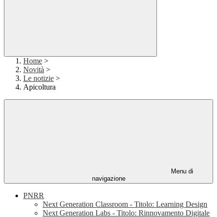
Home
>
Novità
>
Le notizie
>
Apicoltura
Menu di
navigazione
PNRR
Next Generation Classroom - Titolo: Learning Design
Next Generation Labs - Titolo: Rinnovamento Digitale