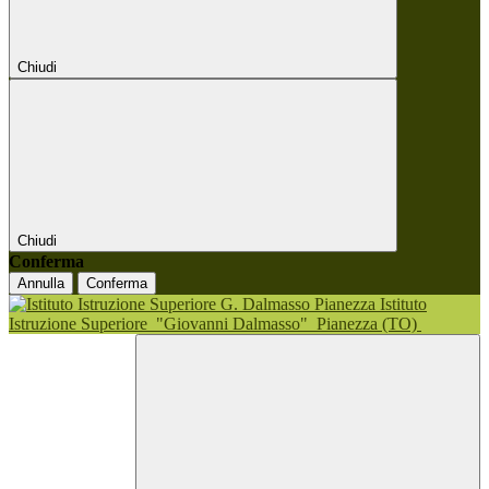
Chiudi
Chiudi
Conferma
Annulla
Conferma
Istituto
Istruzione Superiore
"Giovanni Dalmasso"
Pianezza (TO)