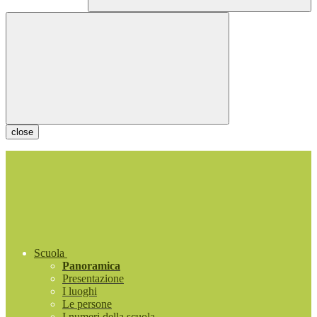
close
Scuola
Panoramica
Presentazione
I luoghi
Le persone
I numeri della scuola