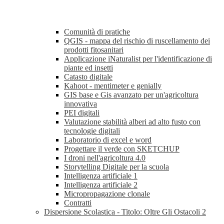
Comunità di pratiche
QGIS - mappa del rischio di ruscellamento dei
prodotti fitosanitari
Applicazione iNaturalist per l'identificazione di
piante ed insetti
Catasto digitale
Kahoot - mentimeter e genially
GIS base e Gis avanzato per un'agricoltura
innovativa
PEI digitali
Valutazione stabilità alberi ad alto fusto con
tecnologie digitali
Laboratorio di excel e word
Progettare il verde con SKETCHUP
I droni nell'agricoltura 4.0
Storytelling Digitale per la scuola
Intelligenza artificiale 1
Intelligenza artificiale 2
Micropropagazione clonale
Contratti
Dispersione Scolastica - Titolo: Oltre Gli Ostacoli 2