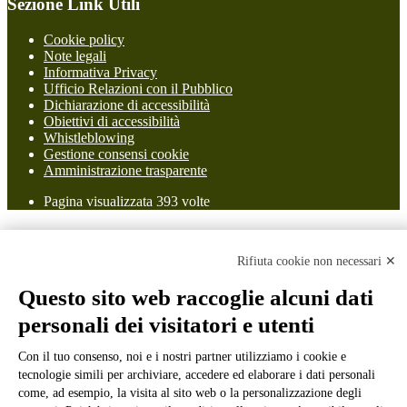
Sezione Link Utili
Cookie policy
Note legali
Informativa Privacy
Ufficio Relazioni con il Pubblico
Dichiarazione di accessibilità
Obiettivi di accessibilità
Whistleblowing
Gestione consensi cookie
Amministrazione trasparente
Pagina visualizzata
393
volte
Sezione Copyright
Rifiuta cookie non necessari ✕
Copyright 2026 | Engineered and powered by Gruppo Spaggiari
Questo sito web raccoglie alcuni dati
Parma S.p.A. | Divisione Publishing & New Social Media
personali dei visitatori e utenti
Disclaimer trattamento dati personali
Con il tuo consenso, noi e i nostri partner utilizziamo i cookie e
tecnologie simili per archiviare, accedere ed elaborare i dati personali
come, ad esempio, la visita al sito web o la personalizzazione degli