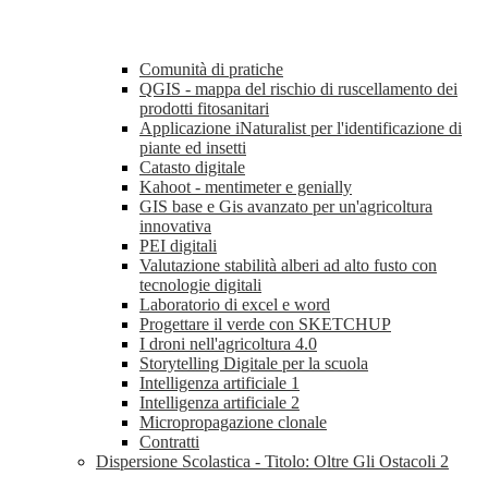
Comunità di pratiche
QGIS - mappa del rischio di ruscellamento dei
prodotti fitosanitari
Applicazione iNaturalist per l'identificazione di
piante ed insetti
Catasto digitale
Kahoot - mentimeter e genially
GIS base e Gis avanzato per un'agricoltura
innovativa
PEI digitali
Valutazione stabilità alberi ad alto fusto con
tecnologie digitali
Laboratorio di excel e word
Progettare il verde con SKETCHUP
I droni nell'agricoltura 4.0
Storytelling Digitale per la scuola
Intelligenza artificiale 1
Intelligenza artificiale 2
Micropropagazione clonale
Contratti
Dispersione Scolastica - Titolo: Oltre Gli Ostacoli 2