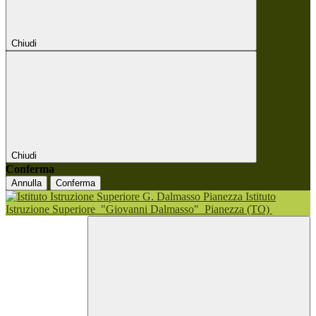
Chiudi
Chiudi
Conferma
Annulla
Conferma
Istituto
Istruzione Superiore
"Giovanni Dalmasso"
Pianezza (TO)