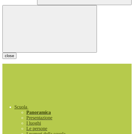
close
Scuola
Panoramica
Presentazione
I luoghi
Le persone
I numeri della scuola