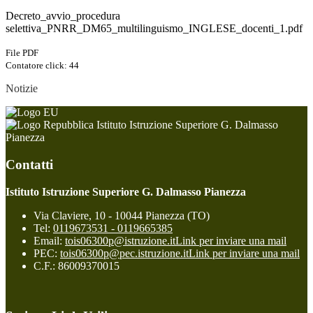
Decreto_avvio_procedura
selettiva_PNRR_DM65_multilinguismo_INGLESE_docenti_1.pdf
File PDF
Contatore click: 44
Notizie
Istituto Istruzione Superiore G. Dalmasso
Pianezza
Contatti
Istituto Istruzione Superiore G. Dalmasso Pianezza
Via Claviere, 10 - 10044 Pianezza (TO)
Tel:
0119673531 - 0119665385
Email:
tois06300p@istruzione.it
Link per inviare una mail
PEC:
tois06300p@pec.istruzione.it
Link per inviare una mail
C.F.: 86009370015