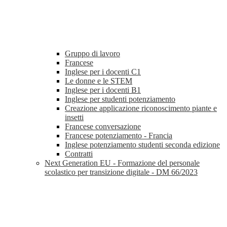
Gruppo di lavoro
Francese
Inglese per i docenti C1
Le donne e le STEM
Inglese per i docenti B1
Inglese per studenti potenziamento
Creazione applicazione riconoscimento piante e
insetti
Francese conversazione
Francese potenziamento - Francia
Inglese potenziamento studenti seconda edizione
Contratti
Next Generation EU - Formazione del personale
scolastico per transizione digitale - DM 66/2023