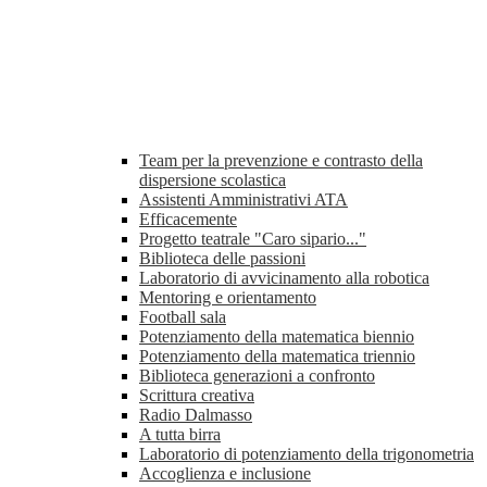
Team per la prevenzione e contrasto della
dispersione scolastica
Assistenti Amministrativi ATA
Efficacemente
Progetto teatrale "Caro sipario..."
Biblioteca delle passioni
Laboratorio di avvicinamento alla robotica
Mentoring e orientamento
Football sala
Potenziamento della matematica biennio
Potenziamento della matematica triennio
Biblioteca generazioni a confronto
Scrittura creativa
Radio Dalmasso
A tutta birra
Laboratorio di potenziamento della trigonometria
Accoglienza e inclusione