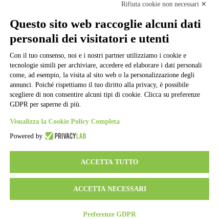
Note legali
Rifiuta cookie non necessari ✕
Informativa Privacy
Ufficio Relazioni con il Pubblico
Questo sito web raccoglie alcuni dati
Dichiarazione di accessibilità
personali dei visitatori e utenti
Obiettivi di accessibilità
Whistleblowing
Gestione consensi cookie
Con il tuo consenso, noi e i nostri partner utilizziamo i cookie e
Amministrazione trasparente
tecnologie simili per archiviare, accedere ed elaborare i dati personali
come, ad esempio, la visita al sito web o la personalizzazione degli
Pagina visualizzata
147807
volte
annunci. Poiché rispettiamo il tuo diritto alla privacy, è possibile
scegliere di non consentire alcuni tipi di cookie. Clicca su preferenze
Sezione Copyright
GDPR per saperne di più.
Visualizza la Cookie Policy Completa
Copyright 2026 | Engineered and powered by Gruppo Spaggiari
Parma S.p.A. | Divisione Publishing & New Social Media
Powered by
Disclaimer trattamento dati personali
ACCETTA TUTTO
ACCETTA NECESSARI
Preferenze GDPR