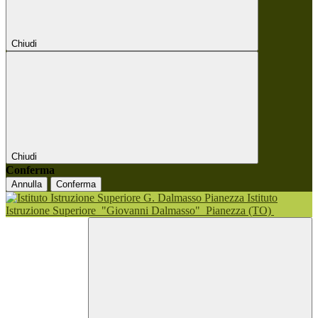
Chiudi
Chiudi
Conferma
Annulla
Conferma
Istituto
Istruzione Superiore
"Giovanni Dalmasso"
Pianezza (TO)