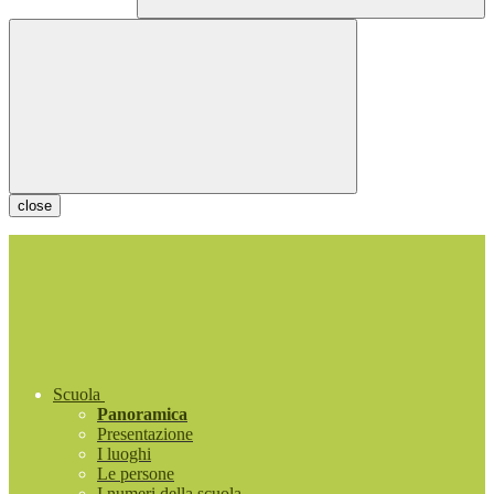
close
Scuola
Panoramica
Presentazione
I luoghi
Le persone
I numeri della scuola