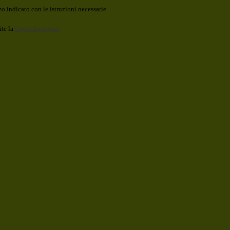
o indicato con le istruzioni necessarie.
ite la
Login Spaggiari