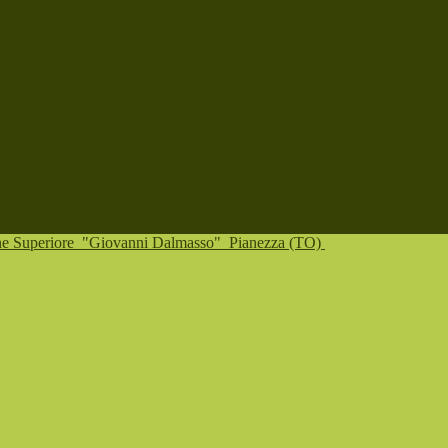
one Superiore
"Giovanni Dalmasso"
Pianezza (TO)