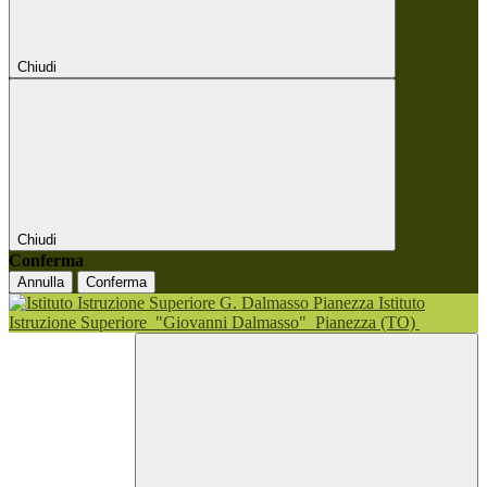
Chiudi
Chiudi
Conferma
Annulla
Conferma
Istituto
Istruzione Superiore
"Giovanni Dalmasso"
Pianezza (TO)