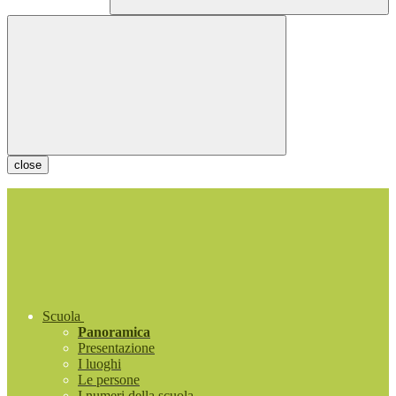
close
Scuola
Panoramica
Presentazione
I luoghi
Le persone
I numeri della scuola