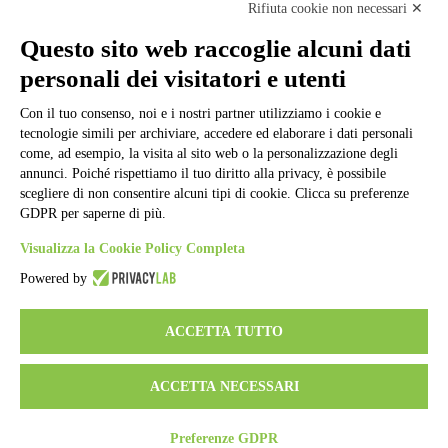
Note legali
Rifiuta cookie non necessari ✕
Informativa Privacy
Ufficio Relazioni con il Pubblico
Questo sito web raccoglie alcuni dati
Dichiarazione di accessibilità
personali dei visitatori e utenti
Obiettivi di accessibilità
Whistleblowing
Gestione consensi cookie
Con il tuo consenso, noi e i nostri partner utilizziamo i cookie e
Amministrazione trasparente
tecnologie simili per archiviare, accedere ed elaborare i dati personali
come, ad esempio, la visita al sito web o la personalizzazione degli
Pagina visualizzata
147808
volte
annunci. Poiché rispettiamo il tuo diritto alla privacy, è possibile
scegliere di non consentire alcuni tipi di cookie. Clicca su preferenze
Sezione Copyright
GDPR per saperne di più.
Visualizza la Cookie Policy Completa
Copyright 2026 | Engineered and powered by Gruppo Spaggiari
Parma S.p.A. | Divisione Publishing & New Social Media
Powered by
Disclaimer trattamento dati personali
ACCETTA TUTTO
ACCETTA NECESSARI
Preferenze GDPR