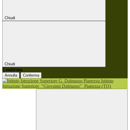
Chiudi
Chiudi
Conferma
Annulla
Conferma
Istituto
Istruzione Superiore
"Giovanni Dalmasso"
Pianezza (TO)