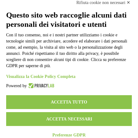
Note legali
Rifiuta cookie non necessari ✕
Informativa Privacy
Ufficio Relazioni con il Pubblico
Questo sito web raccoglie alcuni dati
Dichiarazione di accessibilità
personali dei visitatori e utenti
Obiettivi di accessibilità
Whistleblowing
Gestione consensi cookie
Con il tuo consenso, noi e i nostri partner utilizziamo i cookie e
Amministrazione trasparente
tecnologie simili per archiviare, accedere ed elaborare i dati personali
come, ad esempio, la visita al sito web o la personalizzazione degli
Pagina visualizzata
147660
volte
annunci. Poiché rispettiamo il tuo diritto alla privacy, è possibile
scegliere di non consentire alcuni tipi di cookie. Clicca su preferenze
Sezione Copyright
GDPR per saperne di più.
Visualizza la Cookie Policy Completa
Copyright 2026 | Engineered and powered by Gruppo Spaggiari
Parma S.p.A. | Divisione Publishing & New Social Media
Powered by
Disclaimer trattamento dati personali
ACCETTA TUTTO
ACCETTA NECESSARI
Preferenze GDPR