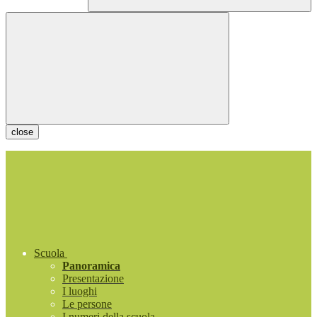
close
Scuola
Panoramica
Presentazione
I luoghi
Le persone
I numeri della scuola