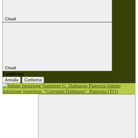
Chiudi
Chiudi
Conferma
Annulla
Conferma
Istituto
Istruzione Superiore
"Giovanni Dalmasso"
Pianezza (TO)