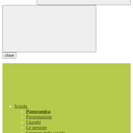
close
Scuola
Panoramica
Presentazione
I luoghi
Le persone
I numeri della scuola