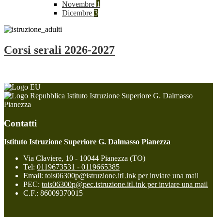
Novembre
1
Dicembre
3
Corsi serali 2026-2027
Istituto Istruzione Superiore G. Dalmasso
Pianezza
Contatti
Istituto Istruzione Superiore G. Dalmasso Pianezza
Via Claviere, 10 - 10044 Pianezza (TO)
Tel:
0119673531 - 0119665385
Email:
tois06300p@istruzione.it
Link per inviare una mail
PEC:
tois06300p@pec.istruzione.it
Link per inviare una mail
C.F.: 86009370015