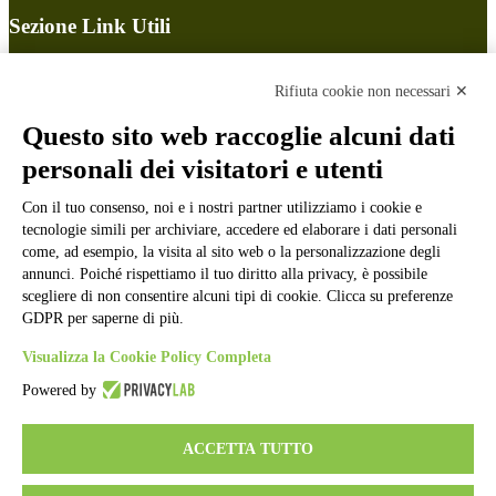
Sezione Link Utili
Cookie policy
Note legali
Rifiuta cookie non necessari ✕
Informativa Privacy
Ufficio Relazioni con il Pubblico
Questo sito web raccoglie alcuni dati
Dichiarazione di accessibilità
personali dei visitatori e utenti
Obiettivi di accessibilità
Whistleblowing
Gestione consensi cookie
Con il tuo consenso, noi e i nostri partner utilizziamo i cookie e
Amministrazione trasparente
tecnologie simili per archiviare, accedere ed elaborare i dati personali
come, ad esempio, la visita al sito web o la personalizzazione degli
Pagina visualizzata
147812
volte
annunci. Poiché rispettiamo il tuo diritto alla privacy, è possibile
scegliere di non consentire alcuni tipi di cookie. Clicca su preferenze
Sezione Copyright
GDPR per saperne di più.
Visualizza la Cookie Policy Completa
Copyright 2026 | Engineered and powered by Gruppo Spaggiari
Powered by
Parma S.p.A. | Divisione Publishing & New Social Media
Disclaimer trattamento dati personali
ACCETTA TUTTO