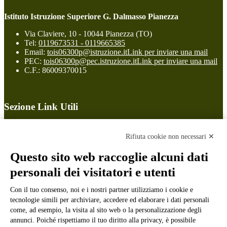
Istituto Istruzione Superiore G. Dalmasso Pianezza
Via Claviere, 10 - 10044 Pianezza (TO)
Tel:
0119673531 - 0119665385
Email:
tois06300p@istruzione.it
Link per inviare una mail
PEC:
tois06300p@pec.istruzione.it
Link per inviare una mail
C.F.: 86009370015
Sezione Link Utili
Cookie policy
Note legali
Rifiuta cookie non necessari ✕
Informativa Privacy
Ufficio Relazioni con il Pubblico
Questo sito web raccoglie alcuni dati
Dichiarazione di accessibilità
personali dei visitatori e utenti
Obiettivi di accessibilità
Whistleblowing
Con il tuo consenso, noi e i nostri partner utilizziamo i cookie e
Gestione consensi cookie
Amministrazione trasparente
tecnologie simili per archiviare, accedere ed elaborare i dati personali
come, ad esempio, la visita al sito web o la personalizzazione degli
Pagina visualizzata
2452
volte
annunci. Poiché rispettiamo il tuo diritto alla privacy, è possibile