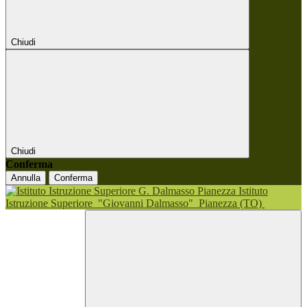
Chiudi
Chiudi
Conferma
Annulla
Conferma
Istituto
Istruzione Superiore
"Giovanni Dalmasso"
Pianezza (TO)