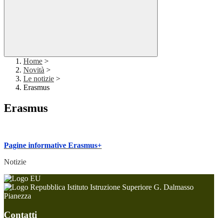
Home
>
Novità
>
Le notizie
>
Erasmus
Erasmus
Pagine informative Erasmus+
Notizie
Istituto Istruzione Superiore G. Dalmasso
Pianezza
Contatti