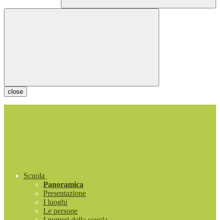
close
Scuola
Panoramica
Presentazione
I luoghi
Le persone
I numeri della scuola