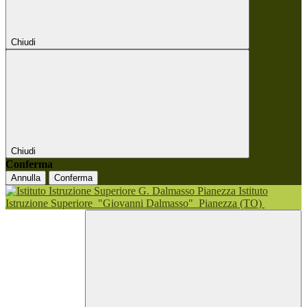
Chiudi
Chiudi
Conferma
Annulla
Conferma
Istituto
Istruzione Superiore
"Giovanni Dalmasso"
Pianezza (TO)