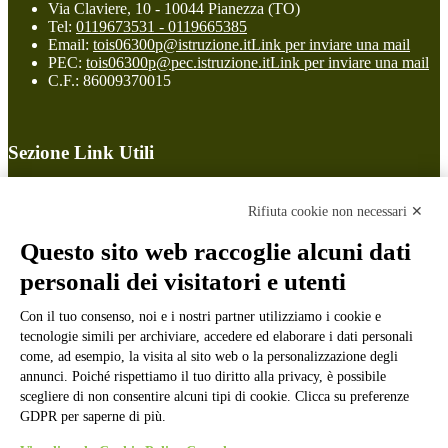
Via Claviere, 10 - 10044 Pianezza (TO)
Tel:
0119673531 - 0119665385
Email:
tois06300p@istruzione.it
Link per inviare una mail
PEC:
tois06300p@pec.istruzione.it
Link per inviare una mail
C.F.: 86009370015
Sezione Link Utili
Cookie policy
Note legali
Rifiuta cookie non necessari ✕
Informativa Privacy
Ufficio Relazioni con il Pubblico
Questo sito web raccoglie alcuni dati
Dichiarazione di accessibilità
personali dei visitatori e utenti
Obiettivi di accessibilità
Whistleblowing
Gestione consensi cookie
Con il tuo consenso, noi e i nostri partner utilizziamo i cookie e
Amministrazione trasparente
tecnologie simili per archiviare, accedere ed elaborare i dati personali
come, ad esempio, la visita al sito web o la personalizzazione degli
Pagina visualizzata
3739
volte
annunci. Poiché rispettiamo il tuo diritto alla privacy, è possibile
scegliere di non consentire alcuni tipi di cookie. Clicca su preferenze
Sezione Copyright
GDPR per saperne di più.