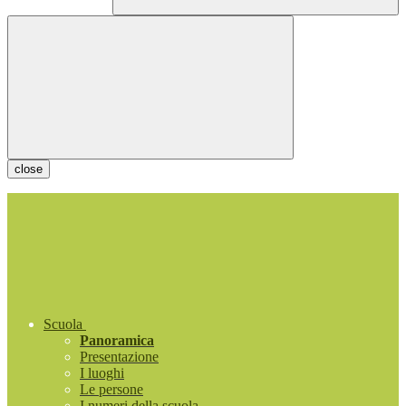
close
Scuola
Panoramica
Presentazione
I luoghi
Le persone
I numeri della scuola